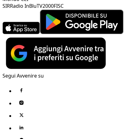
SIR
Radio InBlu
TV2000
FISC
Segui Avvenire su