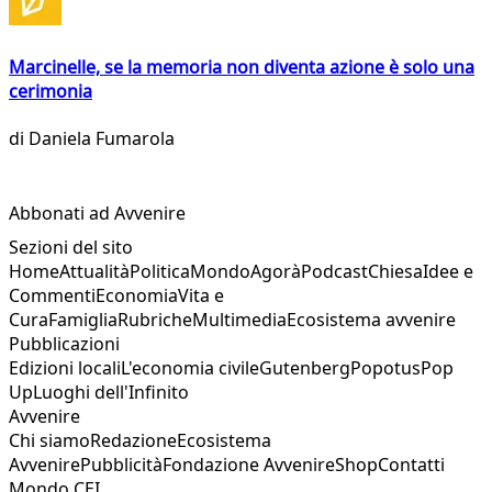
Marcinelle, se la memoria non diventa azione è solo una
cerimonia
di
Daniela Fumarola
Abbonati ad Avvenire
Sezioni del sito
Home
Attualità
Politica
Mondo
Agorà
Podcast
Chiesa
Idee e
Commenti
Economia
Vita e
Cura
Famiglia
Rubriche
Multimedia
Ecosistema avvenire
Pubblicazioni
Edizioni locali
L'economia civile
Gutenberg
Popotus
Pop
Up
Luoghi dell'Infinito
Avvenire
Chi siamo
Redazione
Ecosistema
Avvenire
Pubblicità
Fondazione Avvenire
Shop
Contatti
Mondo CEI