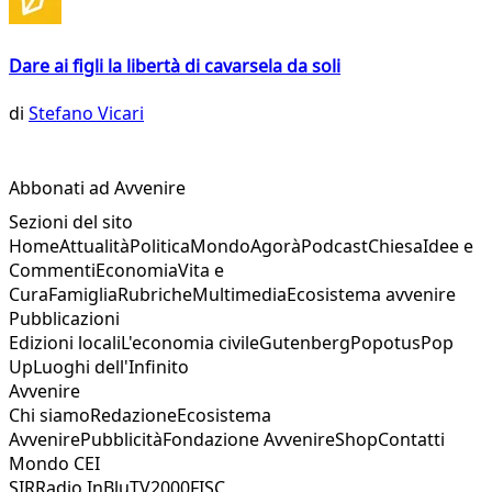
Dare ai figli la libertà di cavarsela da soli
di
Stefano Vicari
Abbonati ad Avvenire
Sezioni del sito
Home
Attualità
Politica
Mondo
Agorà
Podcast
Chiesa
Idee e
Commenti
Economia
Vita e
Cura
Famiglia
Rubriche
Multimedia
Ecosistema avvenire
Pubblicazioni
Edizioni locali
L'economia civile
Gutenberg
Popotus
Pop
Up
Luoghi dell'Infinito
Avvenire
Chi siamo
Redazione
Ecosistema
Avvenire
Pubblicità
Fondazione Avvenire
Shop
Contatti
Mondo CEI
SIR
Radio InBlu
TV2000
FISC