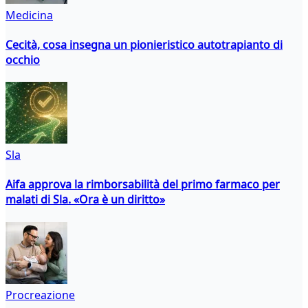
Medicina
Cecità, cosa insegna un pionieristico autotrapianto di
occhio
Sla
Aifa approva la rimborsabilità del primo farmaco per
malati di Sla. «Ora è un diritto»
Procreazione