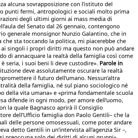
a alcuna sovrapposizione con l’istituto del
no punti fermi, antropologici e sociali molto prima
arazioni degli ultimi giorni ai mass media di
nell’aula del Senato dal 26 gennaio, contengono
tario generale monsignor Nunzio Galantino, che in
a che sta toccando la politica, mi piacerebbe che
 ai singoli i propri diritti ma questo non può andare
do di annacquare la realtà della famiglia così come
è seria, i suoi beni li deve custodire».
Parole in
stituzione deve assolutamente oscurare la realtà
ompromettere il futuro dell’umano. Nessun’altra
ralità della famiglia, né sul piano sociologico né
mbo della vita umana» e «prima fondamentale scuola
Chiesa difende in ogni modo, per amore dell’uomo,
on la quale Bagnasco aprirà il Consiglio
tore dell’Ufficio famiglia don Paolo Gentili– che la
iduali delle persone omosessuali, come poter andare
va detto Gentili in un’intervista all’agenzia Sir –,
i preoccupa solo dei diritti di alcuni gruppi».