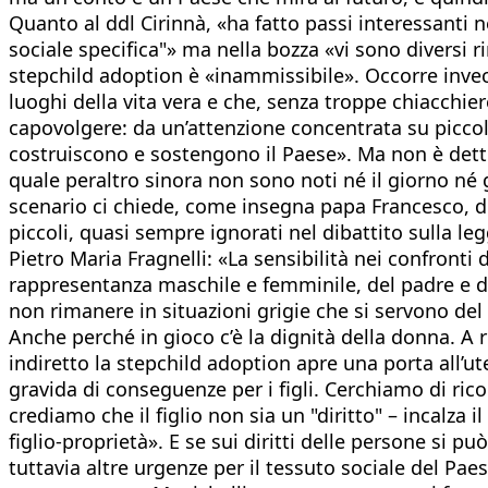
Quanto al ddl Cirinnà, «ha fatto passi interessanti 
sociale specifica"» ma nella bozza «vi sono diversi r
stepchild adoption è «inammissibile». Occorre invece
luoghi della vita vera e che, senza troppe chiacchier
capovolgere: da un’attenzione concentrata su piccoli 
costruiscono e sostengono il Paese». Ma non è detto
quale peraltro sinora non sono noti né il giorno né 
scenario ci chiede, come insegna papa Francesco, di 
piccoli, quasi sempre ignorati nel dibattito sulla le
Pietro Maria Fragnelli: «La sensibilità nei confronti
rappresentanza maschile e femminile, del padre e de
non rimanere in situazioni grigie che si servono del
Anche perché in gioco c’è la dignità della donna. A r
indiretto la stepchild adoption apre una porta all’u
gravida di conseguenze per i figli. Cerchiamo di ri
crediamo che il figlio non sia un "diritto" – incalza i
figlio-proprietà». E se sui diritti delle persone si p
tuttavia altre urgenze per il tessuto sociale del Pa