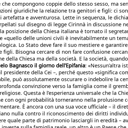
one che compongono coppie dello stesso sesso, ma senz
ni giuridiche la relazione tra genitori e figli: ci so
i artefatta e avventurosa. Lette in sequenza, le dichi
rpellati sul disegno di legge Cirinnà in discussione 
la posizione della Chiesa italiana è tornato il segre
 «quello delle unioni civili è inevitabilmente un tem
logica. Lo Stato deve fare il suo mestiere e garantire
 figli. Bisogna cercare di non fare confusione cercan
e della Chiesa ma della società. E la società, quando 
elo Bagnasco il giorno dell’Epifania
: «Nessun’altra i
 il presidente della Cei –, perché questo «significa c
abile, può assolutamente oscurare o indebolire la cent
 profonda convinzione verso la famiglia come il gre
 e religiose. Questa è l’esperienza universale che la 
che con ogni probabilità torneranno nella prolusione c
mentare. È ancora con una sua voce ufficiale – il diret
iano nulla contro il riconoscimento dei diritti indiv
re quale parte di patrimonio lasciargli in eredità – ave
nveste sulla famiglia reale, un altro è un Paese che s