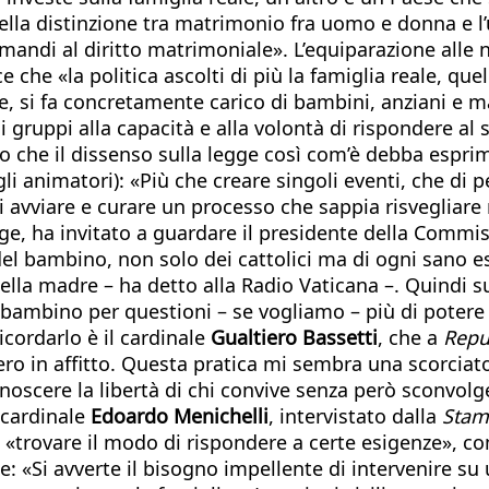
nella distinzione tra matrimonio fra uomo e donna e l
imandi al diritto matrimoniale». L’equiparazione alle 
 che «la politica ascolti di più la famiglia reale, qu
e, si fa concretamente carico di bambini, anziani e ma
gruppi alla capacità e alla volontà di rispondere al s
 che il dissenso sulla legge così com’è debba esprim
gli animatori): «Più che creare singoli eventi, che d
avviare e curare un processo che sappia risvegliare ne
gge, ha invitato a guardare il presidente della Commis
 del bambino, non solo dei cattolici ma di ogni sano es
lla madre – ha detto alla Radio Vaticana –. Quindi 
 bambino per questioni – se vogliamo – più di potere d
icordarlo è il cardinale
Gualtiero Bassetti
, che a
Repu
tero in affitto. Questa pratica mi sembra una scorciat
conoscere la libertà di chi convive senza però sconvo
l cardinale
Edoardo Menichelli
, intervistato dalla
Sta
uò «trovare il modo di rispondere a certe esigenze», co
ese: «Si avverte il bisogno impellente di intervenire 