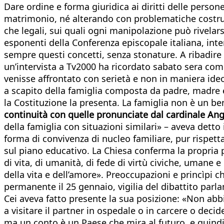
Dare ordine e forma giuridica ai diritti delle pers
matrimonio, né alterando con problematiche costruzio
che legali, sui quali ogni manipolazione può rivelars
esponenti della Conferenza episcopale italiana, inte
sempre questi concetti, senza stonature. A ribadire 
un’intervista a Tv2000 ha ricordato sabato sera come
venisse affrontato con serietà e non in maniera ideo
a scapito della famiglia composta da padre, madre e
la Costituzione la presenta. La famiglia non è un ben
continuità con quelle pronunciate dal cardinale Ang
della famiglia con situazioni similari» – aveva detto
forma di convivenza di nucleo familiare, pur rispett
sul piano educativo. La Chiesa conferma la propria
di vita, di umanità, di fede di virtù civiche, umane
della vita e dell’amore». Preoccupazioni e princìpi 
permanente il 25 gennaio, vigilia del dibattito parla
Cei aveva fatto presente la sua posizione: «Non abb
a visitare il partner in ospedale o in carcere o decide
ma un conto è un Paese che mira al futuro, e quindi i