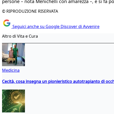
persone – nota Menichelli con amarezza –, e si fa poc
© RIPRODUZIONE RISERVATA
Seguici anche su Google Discover di Avvenire
Altro di Vita e Cura
Medicina
Cecità, cosa insegna un pionieristico autotrapianto di occ