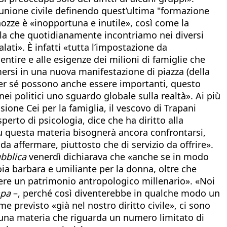
’unione civile definendo quest’ultima "formazione
nozze è «inopportuna e inutile», così come la
ella che quotidianamente incontriamo nei diversi
lati». È infatti «tutta l’impostazione da
entire e alle esigenze dei milioni di famiglie che
ersi in una nuova manifestazione di piazza (della
i per sé possono anche essere importanti, questo
i politici uno sguardo globale sulla realtà». Ai più
sione Cei per la famiglia, il vescovo di Trapani
perto di psicologia, dice che ha diritto alla
su questa materia bisognerà ancora confrontarsi,
a affermare, piuttosto che di servizio da offrire».
bblica
venerdì dichiarava che «anche se in modo
oia barbara e umiliante per la donna, oltre che
lgere un patrimonio antropologico millenario». «Noi
mpa
–, perché così diventerebbe in qualche modo un
me previsto «già nel nostro diritto civile», ci sono
su una materia che riguarda un numero limitato di