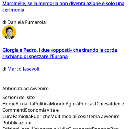
Marcinelle, se la memoria non diventa azione è solo una
cerimonia
di
Daniela Fumarola
Giorgia e Pedro, i due «opposti» che tirando la corda
rischiano di spezzare l'Europa
di
Marco Iasevoli
Abbonati ad Avvenire
Sezioni del sito
Home
Attualità
Politica
Mondo
Agorà
Podcast
Chiesa
Idee e
Commenti
Economia
Vita e
Cura
Famiglia
Rubriche
Multimedia
Ecosistema avvenire
Pubblicazioni
Edizioni locali
L'economia civile
Gutenberg
Popotus
Pop