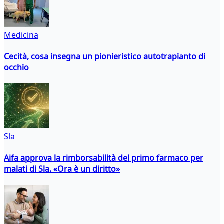
Medicina
Cecità, cosa insegna un pionieristico autotrapianto di
occhio
Sla
Aifa approva la rimborsabilità del primo farmaco per
malati di Sla. «Ora è un diritto»