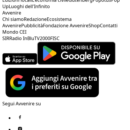
Up
Luoghi dell'Infinito
Avvenire
Chi siamo
Redazione
Ecosistema
Avvenire
Pubblicità
Fondazione Avvenire
Shop
Contatti
Mondo CEI
SIR
Radio InBlu
TV2000
FISC
Segui Avvenire su