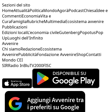
Sezioni del sito
Home
Attualità
Politica
Mondo
Agorà
Podcast
Chiesa
Idee e
Commenti
Economia
Vita e
Cura
Famiglia
Rubriche
Multimedia
Ecosistema avvenire
Pubblicazioni
Edizioni locali
L'economia civile
Gutenberg
Popotus
Pop
Up
Luoghi dell'Infinito
Avvenire
Chi siamo
Redazione
Ecosistema
Avvenire
Pubblicità
Fondazione Avvenire
Shop
Contatti
Mondo CEI
SIR
Radio InBlu
TV2000
FISC