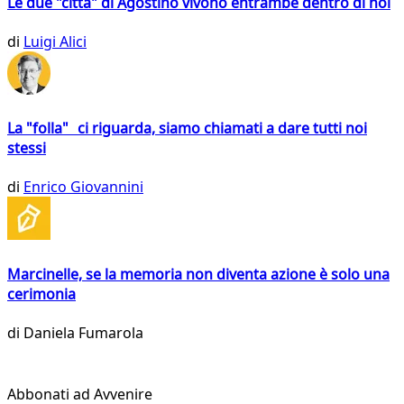
Le due "città" di Agostino vivono entrambe dentro di noi
di
Luigi Alici
La "folla" ci riguarda, siamo chiamati a dare tutti noi
stessi
di
Enrico Giovannini
Marcinelle, se la memoria non diventa azione è solo una
cerimonia
di
Daniela Fumarola
Abbonati ad Avvenire