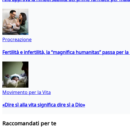
Procreazione
Fertilità e infertilità, la “magnifica humanitas” passa per l
Movimento per la Vita
«Dire sì alla vita significa dire sì a Dio»
Raccomandati per te