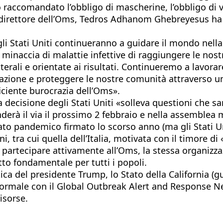
raccomandato l’obbligo di mascherine, l’obbligo di v
 direttore dell’Oms, Tedros Adhanom Ghebreyesus ha de
li Stati Uniti continueranno a guidare il mondo nella 
 minaccia di malattie infettive di raggiungere le no
erali e orientate ai risultati. Continueremo a lavorare 
arazione e proteggere le nostre comunità attraverso u
fficiente burocrazia dell’Oms».
la decisione degli Stati Uniti «solleva questioni che 
nderà il via il prossimo 2 febbraio e nella assemble
rattato pandemico firmato lo scorso anno (ma gli Stati
, tra cui quella dell’Italia, motivata con il timore di
 a partecipare attivamente all’Oms, la stessa organizz
itto fondamentale per tutti i popoli.
itica del presidente Trump, lo Stato della California
formale con il Global Outbreak Alert and Response N
isorse.