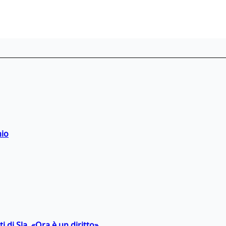
hio
 di Sla. «Ora è un diritto»