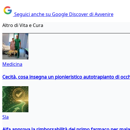
Seguici anche su Google Discover di Avvenire
Altro di Vita e Cura
Medicina
Cecità, cosa insegna un pionieristico autotrapianto di occ
Sla
Aifa approva la rimborsabilità del primo farmaco per malati