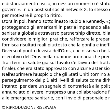
e distanziamento fisico, in nessun momento è stato 
governi». In un post sul social network X, lo stesso
per motivare il proprio ritiro.
D’ora in poi, hanno sottolineato Rubio e Kennedy, «g
proteggendo gli americani in patria impedendo alla
sanitaria globale attraverso partnership dirette, bilat
condividere le migliori pratiche, rafforzare la prep
fornisca risultati reali piuttosto che la gonfia e ine
Diverso il punto di vista dell’Oms, che osserva che 
esecutivo dell’Oms nella riunione ordinaria che pre
Tra i temi di salute già sul tavolo c’è l’avvio del T
finale), che era stato approvato con alcune astensioni
Nell’esprimere l’auspicio che gli Stati Uniti tornino
perseguimento dei più alti livelli di salute come dir
Intanto, per dare un segnale di contrarietà alla pol
annunciato di avere intrapreso una collaborazione 
alle emergenze sanitarie, con l’invio di personale e r
© RIPRODUZIONE RISERVATA