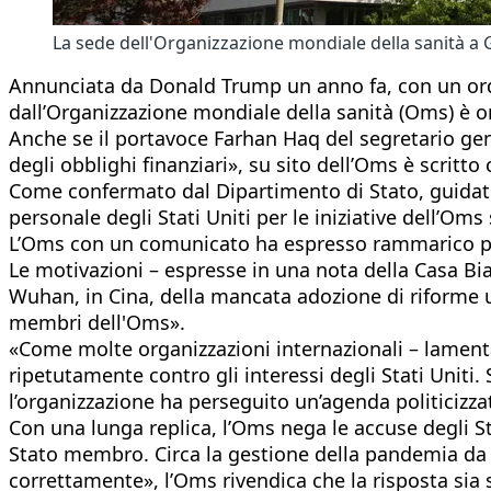
La sede dell'Organizzazione mondiale della sanità
Annunciata da Donald Trump un anno fa, con un ordi
dall’Organizzazione mondiale della sanità (Oms) è or
Anche se il portavoce Farhan Haq del segretario ge
degli obblighi finanziari», su sito dell’Oms è scritto 
Come confermato dal Dipartimento di Stato, guidato 
personale degli Stati Uniti per le iniziative dell’Oms
L’Oms con un comunicato ha espresso rammarico per 
Le motivazioni – espresse in una nota della Casa Bi
Wuhan, in Cina, della mancata adozione di riforme ur
membri dell'Oms».
«Come molte organizzazioni internazionali – lament
ripetutamente contro gli interessi degli Stati Uniti
l’organizzazione ha perseguito un’agenda politicizzat
Con una lunga replica, l’Oms nega le accuse degli St
Stato membro. Circa la gestione della pandemia da
correttamente», l’Oms rivendica che la risposta sia