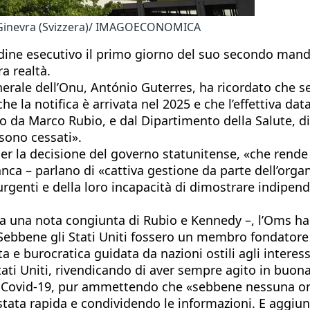
 a Ginevra (Svizzera)/ IMAGOECONOMICA
ne esecutivo il primo giorno del suo secondo mandato
a realtà.
nerale dell’Onu, António Guterres, ha ricordato che 
che la notifica è arrivata nel 2025 e che l’effettiva dat
da Marco Rubio, e dal Dipartimento della Salute, dire
 sono cessati».
la decisione del governo statunitense, «che rende me
anca – parlano di «cattiva gestione da parte dell’org
genti e della loro incapacità di dimostrare indipende
a una nota congiunta di Rubio e Kennedy –, l’Oms ha
. Sebbene gli Stati Uniti fossero un membro fondatore
a e burocratica guidata da nazioni ostili agli interes
ati Uniti, rivendicando di aver sempre agito in buona 
 Covid-19, pur ammettendo che «sebbene nessuna org
 stata rapida e condividendo le informazioni. E aggiu