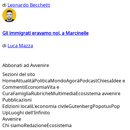
di
Leonardo Becchetti
Gli immigrati eravamo noi, a Marcinelle
di
Luca Mazza
Abbonati ad Avvenire
Sezioni del sito
Home
Attualità
Politica
Mondo
Agorà
Podcast
Chiesa
Idee e
Commenti
Economia
Vita e
Cura
Famiglia
Rubriche
Multimedia
Ecosistema avvenire
Pubblicazioni
Edizioni locali
L'economia civile
Gutenberg
Popotus
Pop
Up
Luoghi dell'Infinito
Avvenire
Chi siamo
Redazione
Ecosistema