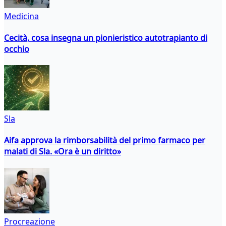
Medicina
Cecità, cosa insegna un pionieristico autotrapianto di
occhio
Sla
Aifa approva la rimborsabilità del primo farmaco per
malati di Sla. «Ora è un diritto»
Procreazione