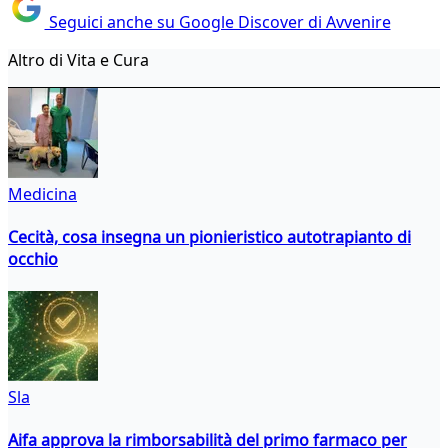
Seguici anche su Google Discover di Avvenire
Altro di Vita e Cura
Medicina
Cecità, cosa insegna un pionieristico autotrapianto di
occhio
Sla
Aifa approva la rimborsabilità del primo farmaco per