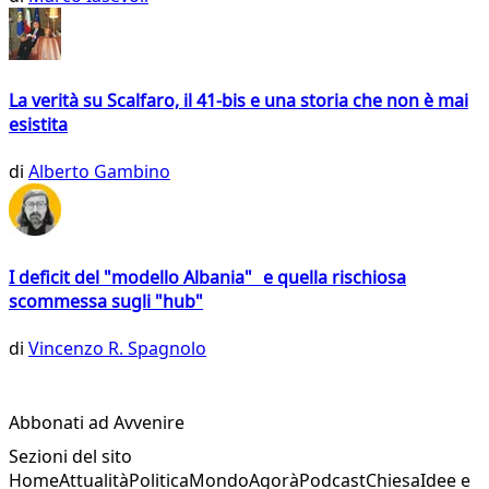
La verità su Scalfaro, il 41-bis e una storia che non è mai
esistita
di
Alberto Gambino
I deficit del "modello Albania" e quella rischiosa
scommessa sugli "hub"
di
Vincenzo R. Spagnolo
Abbonati ad Avvenire
Sezioni del sito
Home
Attualità
Politica
Mondo
Agorà
Podcast
Chiesa
Idee e