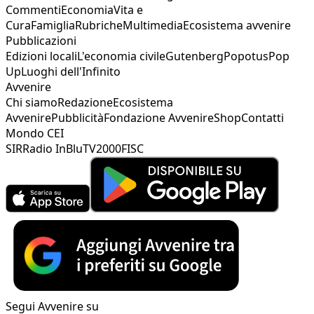
Commenti
Economia
Vita e
Cura
Famiglia
Rubriche
Multimedia
Ecosistema avvenire
Pubblicazioni
Edizioni locali
L'economia civile
Gutenberg
Popotus
Pop
Up
Luoghi dell'Infinito
Avvenire
Chi siamo
Redazione
Ecosistema
Avvenire
Pubblicità
Fondazione Avvenire
Shop
Contatti
Mondo CEI
SIR
Radio InBlu
TV2000
FISC
Segui Avvenire su