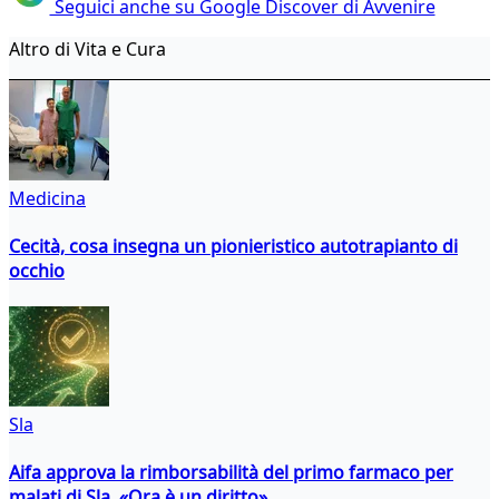
Seguici anche su Google Discover di Avvenire
Altro di Vita e Cura
Medicina
Cecità, cosa insegna un pionieristico autotrapianto di
occhio
Sla
Aifa approva la rimborsabilità del primo farmaco per
malati di Sla. «Ora è un diritto»