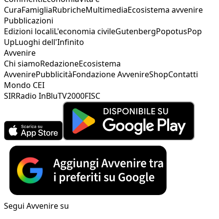
Cura
Famiglia
Rubriche
Multimedia
Ecosistema avvenire
Pubblicazioni
Edizioni locali
L'economia civile
Gutenberg
Popotus
Pop
Up
Luoghi dell'Infinito
Avvenire
Chi siamo
Redazione
Ecosistema
Avvenire
Pubblicità
Fondazione Avvenire
Shop
Contatti
Mondo CEI
SIR
Radio InBlu
TV2000
FISC
Segui Avvenire su