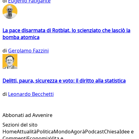
di
Eugenio Fatigante
La pace disarmata di Rotblat, lo scienziato che lasciò la
bomba atomica
di
Gerolamo Fazzini
Delitti, paura, sicurezza e voto: il diritto alla statistica
di
Leonardo Becchetti
Abbonati ad Avvenire
Sezioni del sito
Home
Attualità
Politica
Mondo
Agorà
Podcast
Chiesa
Idee e
Commenti
Economia
Vita e