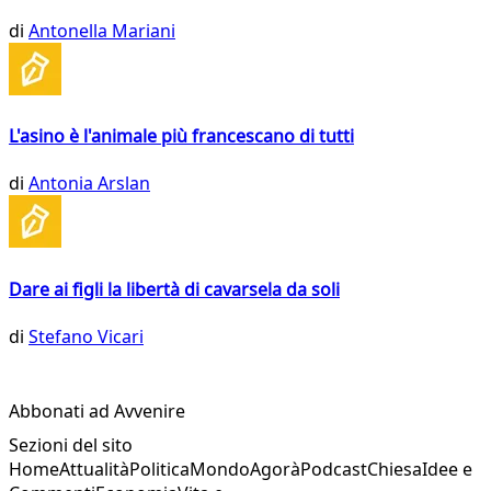
di
Antonella Mariani
L'asino è l'animale più francescano di tutti
di
Antonia Arslan
Dare ai figli la libertà di cavarsela da soli
di
Stefano Vicari
Abbonati ad Avvenire
Sezioni del sito
Home
Attualità
Politica
Mondo
Agorà
Podcast
Chiesa
Idee e