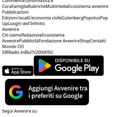
Commenti
Economia
Vita e
Cura
Famiglia
Rubriche
Multimedia
Ecosistema avvenire
Pubblicazioni
Edizioni locali
L'economia civile
Gutenberg
Popotus
Pop
Up
Luoghi dell'Infinito
Avvenire
Chi siamo
Redazione
Ecosistema
Avvenire
Pubblicità
Fondazione Avvenire
Shop
Contatti
Mondo CEI
SIR
Radio InBlu
TV2000
FISC
Segui Avvenire su