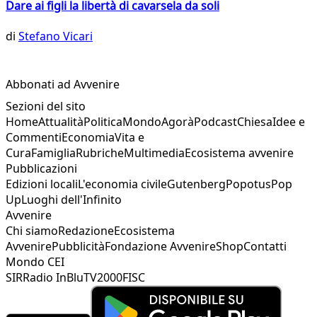
Dare ai figli la libertà di cavarsela da soli
di
Stefano Vicari
Abbonati ad Avvenire
Sezioni del sito
Home
Attualità
Politica
Mondo
Agorà
Podcast
Chiesa
Idee e
Commenti
Economia
Vita e
Cura
Famiglia
Rubriche
Multimedia
Ecosistema avvenire
Pubblicazioni
Edizioni locali
L'economia civile
Gutenberg
Popotus
Pop
Up
Luoghi dell'Infinito
Avvenire
Chi siamo
Redazione
Ecosistema
Avvenire
Pubblicità
Fondazione Avvenire
Shop
Contatti
Mondo CEI
SIR
Radio InBlu
TV2000
FISC