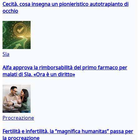
Cecità, cosa insegna un pionieristico autotrapianto di
occhio
Sla
Aifa approva la rimborsabilità del primo farmaco per
malati di Sla. «Ora è un diritto»
Procreazione
Fertilità e infertilità, la “magnifica humanitas” passa per
la procreazione