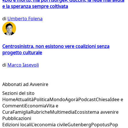
«Dio è morto, ma poi risorge»: Guccini, la fede mai avuta
e la speranza sempre coltivata
di
Umberto Folena
Centrosinistra, non esistono vere coalizioni senza
progetto culturale
di
Marco Iasevoli
Abbonati ad Avvenire
Sezioni del sito
Home
Attualità
Politica
Mondo
Agorà
Podcast
Chiesa
Idee e
Commenti
Economia
Vita e
Cura
Famiglia
Rubriche
Multimedia
Ecosistema avvenire
Pubblicazioni
Edizioni locali
L'economia civile
Gutenberg
Popotus
Pop