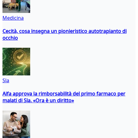
Medicina
Cecità, cosa insegna un pionieristico autotrapianto di
occhio
Sla
Aifa approva la rimborsabilità del primo farmaco per
malati di Sla. «Ora è un diritto»