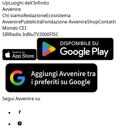
Up
Luoghi dell'Infinito
Avvenire
Chi siamo
Redazione
Ecosistema
Avvenire
Pubblicità
Fondazione Avvenire
Shop
Contatti
Mondo CEI
SIR
Radio InBlu
TV2000
FISC
Segui Avvenire su