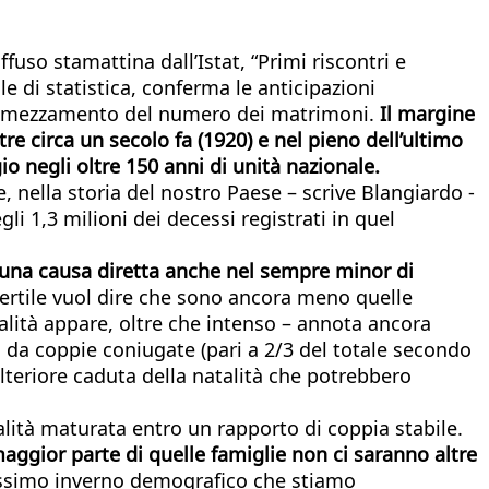
ffuso stamattina dall’Istat, “Primi riscontri e
le di statistica, conferma le anticipazioni
te, dimezzamento del numero dei matrimoni.
Il margine
re circa un secolo fa (1920) e nel pieno dell’ultimo
o negli oltre 150 anni di unità nazionale.
e, nella storia del nostro Paese – scrive Blangiardo -
li 1,3 milioni dei decessi registrati in quel
una causa diretta anche nel sempre minor di
ertile vuol dire che sono ancora meno quelle
ialità appare, oltre che intenso – annota ancora
i da coppie coniugate (pari a 2/3 del totale secondo
ulteriore caduta della natalità che potrebbero
ialità maturata entro un rapporto di coppia stabile.
maggior parte di quelle famiglie non ci saranno altre
hissimo inverno demografico che stiamo