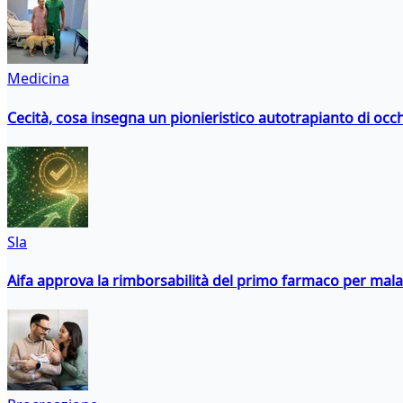
Medicina
Cecità, cosa insegna un pionieristico autotrapianto di occ
Sla
Aifa approva la rimborsabilità del primo farmaco per malati