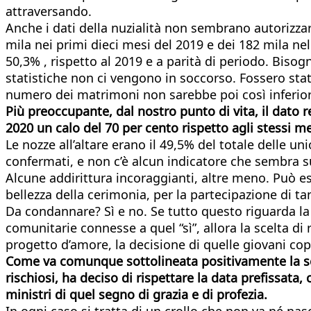
attraversando.
Anche i dati della nuzialità non sembrano autorizzare 
mila nei primi dieci mesi del 2019 e dei 182 mila ne
50,3% , rispetto al 2019 e a parità di periodo. Biso
statistiche non ci vengono in soccorso. Fossero stati
numero dei matrimoni non sarebbe poi così inferiore 
Più preoccupante, dal nostro punto di vita, il dato r
2020 un calo del 70 per cento rispetto agli stessi me
Le nozze all’altare erano il 49,5% del totale delle un
confermati, e non c’è alcun indicatore che sembra su
Alcune addirittura incoraggianti, altre meno. Può es
bellezza della cerimonia, per la partecipazione di ta
Da condannare? Sì e no. Se tutto questo riguarda la 
comunitarie connesse a quel “sì”, allora la scelta d
progetto d’amore, la decisione di quelle giovani cop
Come va comunque sottolineata positivamente la sce
rischiosi, ha deciso di rispettare la data prefissa
ministri di quel segno di grazia e di profezia.
In ogni caso si tratta di un crollo che non va né na