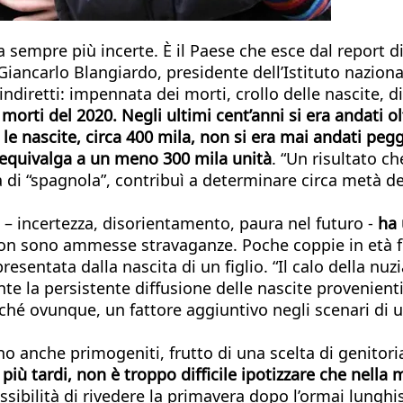
ta sempre più incerte. È il Paese che esce dal report di
 Giancarlo Blangiardo, presidente dell’Istituto naziona
 e indiretti: impennata dei morti, crollo delle nasci
orti del 2020. Negli ultimi cent’anni si era andati olt
e nascite, circa 400 mila, non si era mai andati peggi
e equivalga a un meno 300 mila unità
. “Un risultato ch
 di “spagnola”, contribuì a determinare circa metà deg
19 – incertezza, disorientamento, paura nel futuro -
ha 
non sono ammesse stravaganze. Poche coppie in età f
sentata dalla nascita di un figlio. “Il calo della nuz
nte la persistente diffusione delle nascite provenient
oché ovunque, un fattore aggiuntivo negli scenari di 
sono anche primogeniti, frutto di una scelta di genitor
iù tardi, non è troppo difficile ipotizzare che nella 
ssibilità di rivedere la primavera dopo l’ormai lung