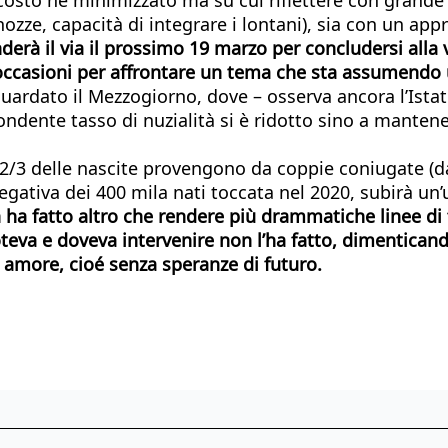
ozze, capacità di integrare i lontani), sia con un app
erà il via il prossimo 19 marzo per concludersi alla v
 occasioni per affrontare un tema che sta assumendo 
iguardato il Mezzogiorno, dove – osserva ancora l’Istat 
ondente tasso di nuzialità si è ridotto sino a manten
i 2/3 delle nascite provengono da coppie coniugate (d
gativa dei 400 mila nati toccata nel 2020, subirà un’ul
ha fatto altro che rendere più drammatiche linee di 
i poteva e doveva intervenire non l’ha fatto, dimentic
amore, cioé senza speranze di futuro.