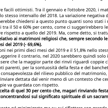
facili ottimisti. Tra il gennaio e l’ottobre 2020, i ma
llo stesso intervallo del 2018. La variazione negativ
gnerebbe chiedersi a questo punto quanti sono stati i 
 tra il 50 e 60% per cento, come ci suggerirebbero le 
rispetto a quello del 2019. Ma, come detto, si tratta 
elativo ai matrimoni religiosi che, sempre secondo le 
si del 2019 (- 69,6%).
ioni nei primi dieci mesi del 2019 e il 51,8% nello ste
ggerire il contrario, nel 2020 sarebbero quindi solo i
sere che la maggior parte dei rinvii riguardi coppie 
nti parenti, per la sontuosità della festa e del banche
consapevolezza del rilievo pubblico del matrimonio, d
i rinviare dettata dal venir meno di un contesto che 
pie va guardata con rispetto.
lta di quel 30 per cento che, magari rinviando fes
ta, concentrandosi sul significato spirituale di un
scosto né minimizzato ma su cui riflettere con grande 