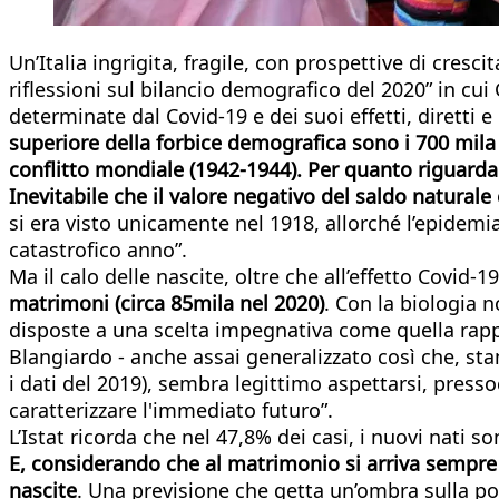
Un’Italia ingrigita, fragile, con prospettive di cresci
riflessioni sul bilancio demografico del 2020” in cui
determinate dal Covid-19 e dei suoi effetti, diretti
superiore della forbice demografica sono i 700 mila m
conflitto mondiale (1942-1944). Per quanto riguarda l
Inevitabile che il valore negativo del saldo natural
si era visto unicamente nel 1918, allorché l’epidemia
catastrofico anno”.
Ma il calo delle nascite, oltre che all’effetto Covid-
matrimoni (circa 85mila nel 2020)
. Con la biologia 
disposte a una scelta impegnativa come quella rappre
Blangiardo - anche assai generalizzato così che, sta
i dati del 2019), sembra legittimo aspettarsi, press
caratterizzare l'immediato futuro”.
L’Istat ricorda che nel 47,8% dei casi, i nuovi nati 
E, considerando che al matrimonio si arriva sempre p
nascite
. Una previsione che getta un’ombra sulla po