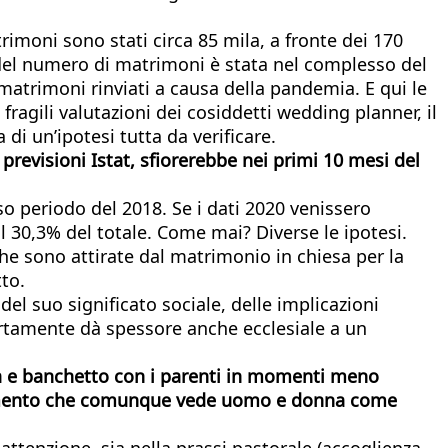
trimoni sono stati circa 85 mila, a fronte dei 170
a del numero di matrimoni è stata nel complesso del
matrimoni rinviati a causa della pandemia. E qui le
fragili valutazioni dei cosiddetti wedding planner, il
di un’ipotesi tutta da verificare.
previsioni Istat, sfiorerebbe nei primi 10 mesi del
sso periodo del 2018. Se i dati 2020 venissero
l 30,3% del totale. Come mai? Diverse le ipotesi.
che sono attirate dal matrimonio in chiesa per la
tto.
el suo significato sociale, delle implicazioni
certamente dà spessore anche ecclesiale a un
ta e banchetto con i parenti in momenti meno
 sacramento che comunque vede uomo e donna come
attenzione, sia nella prassi pastorale (accoglienza,