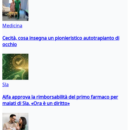
Medicina
Cecità, cosa insegna un pionieristico autotrapianto di
occhio
Sla
Aifa approva la rimborsabilità del primo farmaco per
malati di Sla. «Ora è un diritto»