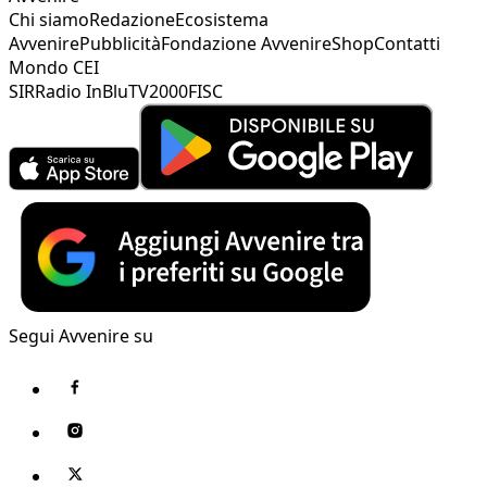
Chi siamo
Redazione
Ecosistema
Avvenire
Pubblicità
Fondazione Avvenire
Shop
Contatti
Mondo CEI
SIR
Radio InBlu
TV2000
FISC
Segui Avvenire su