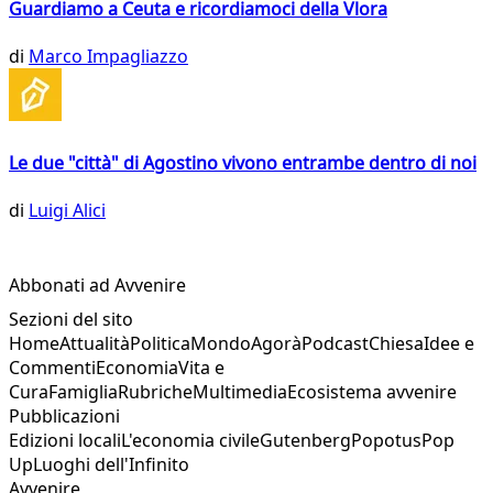
Guardiamo a Ceuta e ricordiamoci della Vlora
di
Marco Impagliazzo
Le due "città" di Agostino vivono entrambe dentro di noi
di
Luigi Alici
Abbonati ad Avvenire
Sezioni del sito
Home
Attualità
Politica
Mondo
Agorà
Podcast
Chiesa
Idee e
Commenti
Economia
Vita e
Cura
Famiglia
Rubriche
Multimedia
Ecosistema avvenire
Pubblicazioni
Edizioni locali
L'economia civile
Gutenberg
Popotus
Pop
Up
Luoghi dell'Infinito
Avvenire