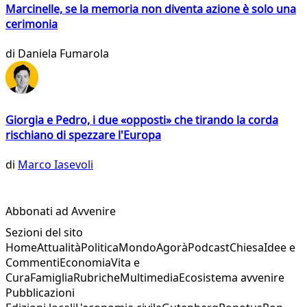
Marcinelle, se la memoria non diventa azione è solo una
cerimonia
di
Daniela Fumarola
Giorgia e Pedro, i due «opposti» che tirando la corda
rischiano di spezzare l'Europa
di
Marco Iasevoli
Abbonati ad Avvenire
Sezioni del sito
Home
Attualità
Politica
Mondo
Agorà
Podcast
Chiesa
Idee e
Commenti
Economia
Vita e
Cura
Famiglia
Rubriche
Multimedia
Ecosistema avvenire
Pubblicazioni