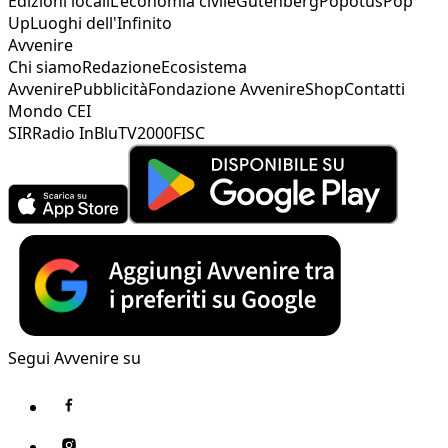
Edizioni locali
L'economia civile
Gutenberg
Popotus
Pop
Up
Luoghi dell'Infinito
Avvenire
Chi siamo
Redazione
Ecosistema
Avvenire
Pubblicità
Fondazione Avvenire
Shop
Contatti
Mondo CEI
SIR
Radio InBlu
TV2000
FISC
Segui Avvenire su