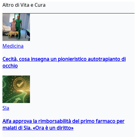
Altro di Vita e Cura
Medicina
Cecità, cosa insegna un pionieristico autotrapianto di
occhio
Sla
Aifa approva la rimborsabilità del primo farmaco per
malati di Sla. «Ora è un diritto»