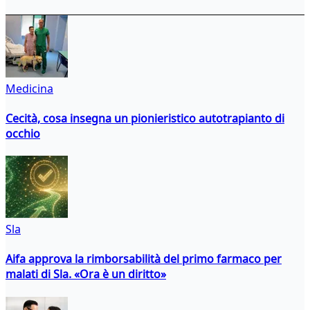
Medicina
Cecità, cosa insegna un pionieristico autotrapianto di
occhio
Sla
Aifa approva la rimborsabilità del primo farmaco per
malati di Sla. «Ora è un diritto»