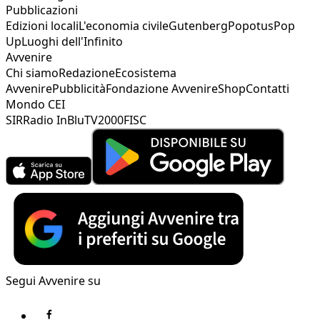
Pubblicazioni
Edizioni locali
L'economia civile
Gutenberg
Popotus
Pop
Up
Luoghi dell'Infinito
Avvenire
Chi siamo
Redazione
Ecosistema
Avvenire
Pubblicità
Fondazione Avvenire
Shop
Contatti
Mondo CEI
SIR
Radio InBlu
TV2000
FISC
Segui Avvenire su