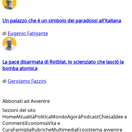
Un palazzo che è un simbolo dei paradossi all'italiana
di
Eugenio Fatigante
La pace disarmata di Rotblat, lo scienziato che lasciò la
bomba atomica
di
Gerolamo Fazzini
Abbonati ad Avvenire
Sezioni del sito
Home
Attualità
Politica
Mondo
Agorà
Podcast
Chiesa
Idee e
Commenti
Economia
Vita e
Cura
Famiglia
Rubriche
Multimedia
Ecosistema avvenire