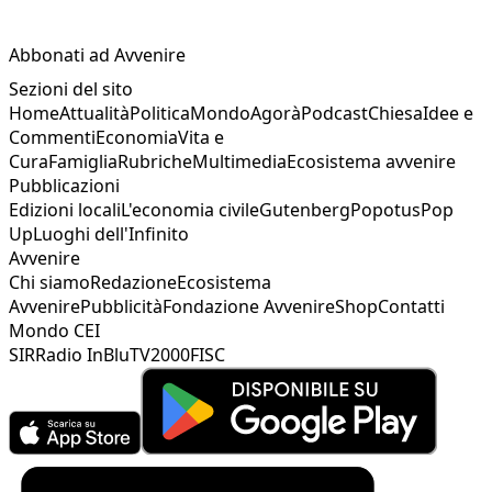
Abbonati ad Avvenire
Sezioni del sito
Home
Attualità
Politica
Mondo
Agorà
Podcast
Chiesa
Idee e
Commenti
Economia
Vita e
Cura
Famiglia
Rubriche
Multimedia
Ecosistema avvenire
Pubblicazioni
Edizioni locali
L'economia civile
Gutenberg
Popotus
Pop
Up
Luoghi dell'Infinito
Avvenire
Chi siamo
Redazione
Ecosistema
Avvenire
Pubblicità
Fondazione Avvenire
Shop
Contatti
Mondo CEI
SIR
Radio InBlu
TV2000
FISC