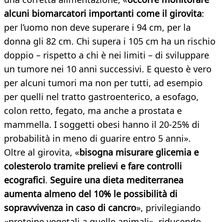
alcuni biomarcatori importanti come il girovita
:
per l’uomo non deve superare i 94 cm, per la
donna gli 82 cm. Chi supera i 105 cm ha un rischio
doppio – rispetto a chi è nei limiti – di sviluppare
un tumore nei 10 anni successivi. E questo è vero
per alcuni tumori ma non per tutti, ad esempio
per quelli nel tratto gastroenterico, a esofago,
colon retto, fegato, ma anche a prostata e
mammella. I soggetti obesi hanno il 20-25% di
probabilità in meno di guarire entro 5 anni».
Oltre al girovita, «
bisogna misurare glicemia e
colesterolo tramite prelievi e fare controlli
ecografici
.
Seguire una dieta mediterranea
aumenta almeno del 10% le possibilità di
sopravvivenza in caso di cancro
», privilegiando
«proteine vegetali a quelle animali», riducendo