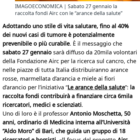
IMAGOECONOMICA | Sabato 27 gennaio la
raccolta fondi Airc con le “arance della salute”
Adottando uno stile di vita salutare, fino al 40%
dei nuovi casi di tumore è potenzialmente
prevenibile o più curabile
. È il messaggio che
sabato 27 gennaio
sarà diffuso da 20mila volontari
della Fondazione Airc per la ricerca sul cancro, che
nelle piazze di tutta Italia distribuiranno arance
rosse, marmellata d’arancia e miele ai fiori
d’arancio per l’iniziativa “
Le arance della salute
”:
la
raccolta fondi contribuirà a finanziare circa 6mila
ricercatori, medici e scienziati
.
Uno di loro è il professor
Antonio Moschetta, 50
anni,
ordinario di Medicina interna all’Università
“Aldo Moro” di Bari, che guida un gruppo di 18
ricercatori e borsisti
. «Il focus del progetto
Airc