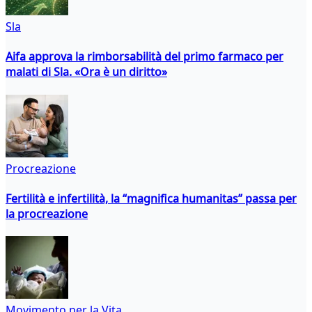
Sla
Aifa approva la rimborsabilità del primo farmaco per
malati di Sla. «Ora è un diritto»
Procreazione
Fertilità e infertilità, la “magnifica humanitas” passa per
la procreazione
Movimento per la Vita