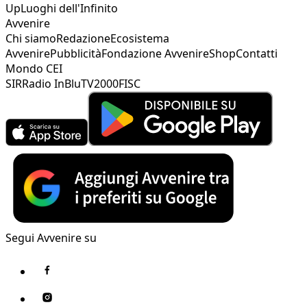
Up
Luoghi dell'Infinito
Avvenire
Chi siamo
Redazione
Ecosistema
Avvenire
Pubblicità
Fondazione Avvenire
Shop
Contatti
Mondo CEI
SIR
Radio InBlu
TV2000
FISC
Segui Avvenire su