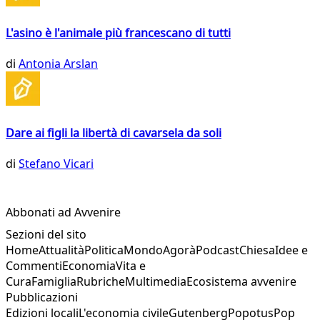
L'asino è l'animale più francescano di tutti
di
Antonia Arslan
Dare ai figli la libertà di cavarsela da soli
di
Stefano Vicari
Abbonati ad Avvenire
Sezioni del sito
Home
Attualità
Politica
Mondo
Agorà
Podcast
Chiesa
Idee e
Commenti
Economia
Vita e
Cura
Famiglia
Rubriche
Multimedia
Ecosistema avvenire
Pubblicazioni
Edizioni locali
L'economia civile
Gutenberg
Popotus
Pop