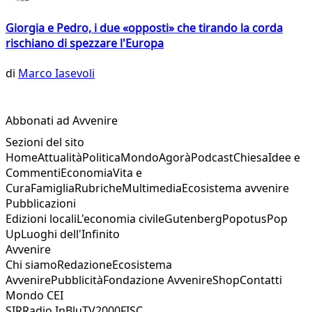
Giorgia e Pedro, i due «opposti» che tirando la corda
rischiano di spezzare l'Europa
di
Marco Iasevoli
Abbonati ad Avvenire
Sezioni del sito
Home
Attualità
Politica
Mondo
Agorà
Podcast
Chiesa
Idee e
Commenti
Economia
Vita e
Cura
Famiglia
Rubriche
Multimedia
Ecosistema avvenire
Pubblicazioni
Edizioni locali
L'economia civile
Gutenberg
Popotus
Pop
Up
Luoghi dell'Infinito
Avvenire
Chi siamo
Redazione
Ecosistema
Avvenire
Pubblicità
Fondazione Avvenire
Shop
Contatti
Mondo CEI
SIR
Radio InBlu
TV2000
FISC