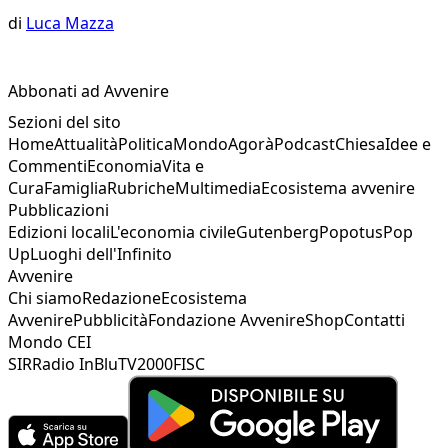
di
Luca Mazza
Abbonati ad Avvenire
Sezioni del sito
Home
Attualità
Politica
Mondo
Agorà
Podcast
Chiesa
Idee e
Commenti
Economia
Vita e
Cura
Famiglia
Rubriche
Multimedia
Ecosistema avvenire
Pubblicazioni
Edizioni locali
L'economia civile
Gutenberg
Popotus
Pop
Up
Luoghi dell'Infinito
Avvenire
Chi siamo
Redazione
Ecosistema
Avvenire
Pubblicità
Fondazione Avvenire
Shop
Contatti
Mondo CEI
SIR
Radio InBlu
TV2000
FISC