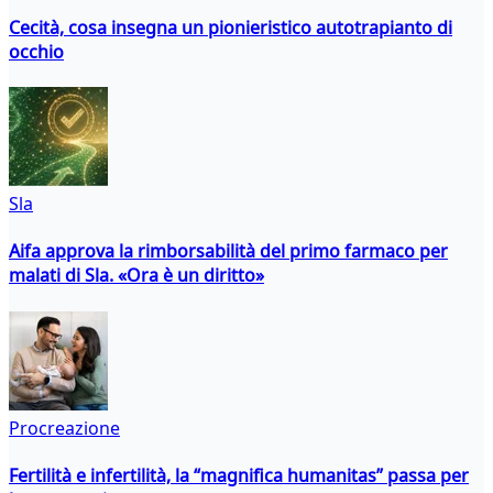
Cecità, cosa insegna un pionieristico autotrapianto di
occhio
Sla
Aifa approva la rimborsabilità del primo farmaco per
malati di Sla. «Ora è un diritto»
Procreazione
Fertilità e infertilità, la “magnifica humanitas” passa per