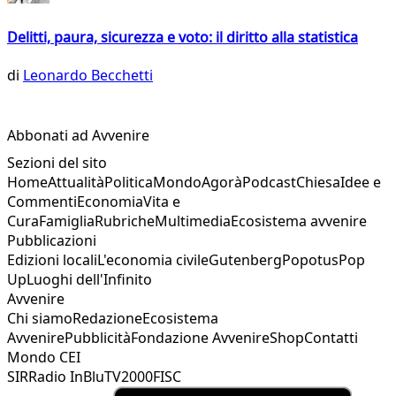
Delitti, paura, sicurezza e voto: il diritto alla statistica
di
Leonardo Becchetti
Abbonati ad Avvenire
Sezioni del sito
Home
Attualità
Politica
Mondo
Agorà
Podcast
Chiesa
Idee e
Commenti
Economia
Vita e
Cura
Famiglia
Rubriche
Multimedia
Ecosistema avvenire
Pubblicazioni
Edizioni locali
L'economia civile
Gutenberg
Popotus
Pop
Up
Luoghi dell'Infinito
Avvenire
Chi siamo
Redazione
Ecosistema
Avvenire
Pubblicità
Fondazione Avvenire
Shop
Contatti
Mondo CEI
SIR
Radio InBlu
TV2000
FISC