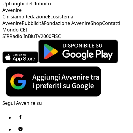
Up
Luoghi dell'Infinito
Avvenire
Chi siamo
Redazione
Ecosistema
Avvenire
Pubblicità
Fondazione Avvenire
Shop
Contatti
Mondo CEI
SIR
Radio InBlu
TV2000
FISC
Segui Avvenire su