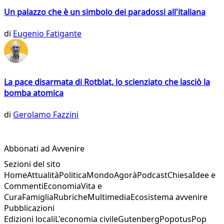
Un palazzo che è un simbolo dei paradossi all'italiana
di
Eugenio Fatigante
La pace disarmata di Rotblat, lo scienziato che lasciò la
bomba atomica
di
Gerolamo Fazzini
Abbonati ad Avvenire
Sezioni del sito
Home
Attualità
Politica
Mondo
Agorà
Podcast
Chiesa
Idee e
Commenti
Economia
Vita e
Cura
Famiglia
Rubriche
Multimedia
Ecosistema avvenire
Pubblicazioni
Edizioni locali
L'economia civile
Gutenberg
Popotus
Pop