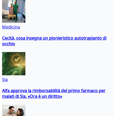
Medicina
Cecità, cosa insegna un pionieristico autotrapianto di
occhio
Sla
Aifa approva la rimborsabilità del primo farmaco per
malati di Sla. «Ora è un diritto»