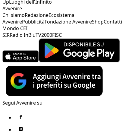
Up
Luoghi dell'Infinito
Avvenire
Chi siamo
Redazione
Ecosistema
Avvenire
Pubblicità
Fondazione Avvenire
Shop
Contatti
Mondo CEI
SIR
Radio InBlu
TV2000
FISC
Segui Avvenire su