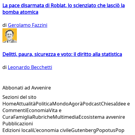
La pace disarmata di Roblat, lo scienziato che lasciò la
bomba atomica
di
Gerolamo Fazzini
Delitti, paura, sicurezza e voto: il diritto alla statistica
di
Leonardo Becchetti
Abbonati ad Avvenire
Sezioni del sito
Home
Attualità
Politica
Mondo
Agorà
Podcast
Chiesa
Idee e
Commenti
Economia
Vita e
Cura
Famiglia
Rubriche
Multimedia
Ecosistema avvenire
Pubblicazioni
Edizioni locali
L'economia civile
Gutenberg
Popotus
Pop