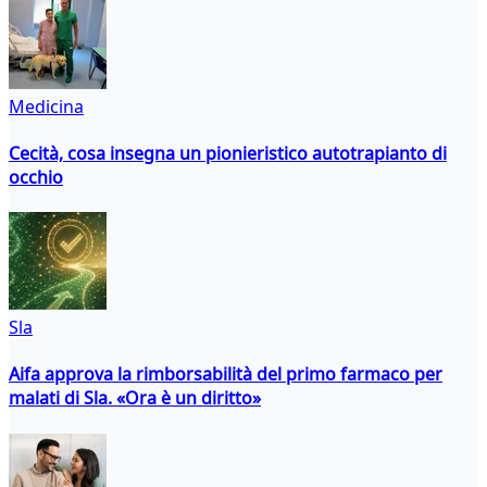
Medicina
Cecità, cosa insegna un pionieristico autotrapianto di
occhio
Sla
Aifa approva la rimborsabilità del primo farmaco per
malati di Sla. «Ora è un diritto»