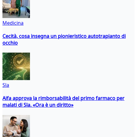
Medicina
Cecità, cosa insegna un pionieristico autotrapianto di
occhio
Sla
Aifa approva la rimborsabilità del primo farmaco per
malati di Sla. «Ora è un diritto»