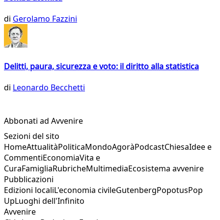
di
Gerolamo Fazzini
Delitti, paura, sicurezza e voto: il diritto alla statistica
di
Leonardo Becchetti
Abbonati ad Avvenire
Sezioni del sito
Home
Attualità
Politica
Mondo
Agorà
Podcast
Chiesa
Idee e
Commenti
Economia
Vita e
Cura
Famiglia
Rubriche
Multimedia
Ecosistema avvenire
Pubblicazioni
Edizioni locali
L'economia civile
Gutenberg
Popotus
Pop
Up
Luoghi dell'Infinito
Avvenire