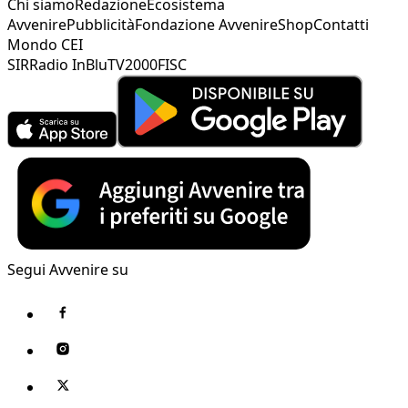
Chi siamo
Redazione
Ecosistema
Avvenire
Pubblicità
Fondazione Avvenire
Shop
Contatti
Mondo CEI
SIR
Radio InBlu
TV2000
FISC
Segui Avvenire su