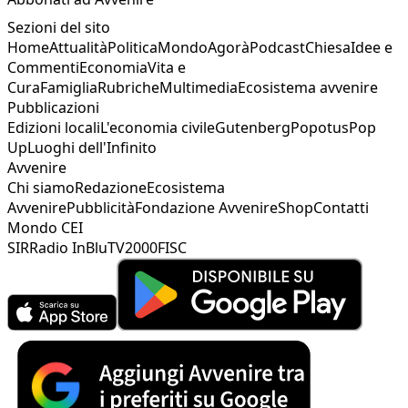
Sezioni del sito
Home
Attualità
Politica
Mondo
Agorà
Podcast
Chiesa
Idee e
Commenti
Economia
Vita e
Cura
Famiglia
Rubriche
Multimedia
Ecosistema avvenire
Pubblicazioni
Edizioni locali
L'economia civile
Gutenberg
Popotus
Pop
Up
Luoghi dell'Infinito
Avvenire
Chi siamo
Redazione
Ecosistema
Avvenire
Pubblicità
Fondazione Avvenire
Shop
Contatti
Mondo CEI
SIR
Radio InBlu
TV2000
FISC