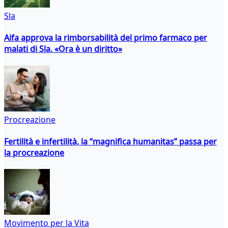
Sla
Aifa approva la rimborsabilità del primo farmaco per
malati di Sla. «Ora è un diritto»
Procreazione
Fertilità e infertilità, la “magnifica humanitas” passa per
la procreazione
Movimento per la Vita