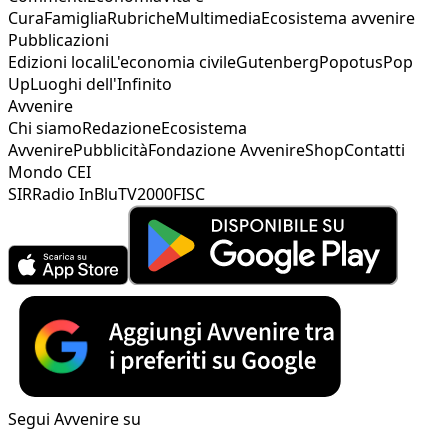
Cura
Famiglia
Rubriche
Multimedia
Ecosistema avvenire
Pubblicazioni
Edizioni locali
L'economia civile
Gutenberg
Popotus
Pop
Up
Luoghi dell'Infinito
Avvenire
Chi siamo
Redazione
Ecosistema
Avvenire
Pubblicità
Fondazione Avvenire
Shop
Contatti
Mondo CEI
SIR
Radio InBlu
TV2000
FISC
Segui Avvenire su