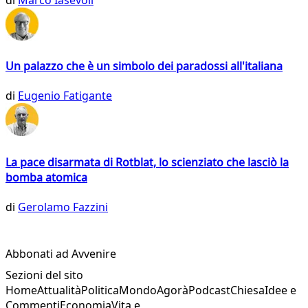
Un palazzo che è un simbolo dei paradossi all'italiana
di
Eugenio Fatigante
La pace disarmata di Rotblat, lo scienziato che lasciò la
bomba atomica
di
Gerolamo Fazzini
Abbonati ad Avvenire
Sezioni del sito
Home
Attualità
Politica
Mondo
Agorà
Podcast
Chiesa
Idee e
Commenti
Economia
Vita e