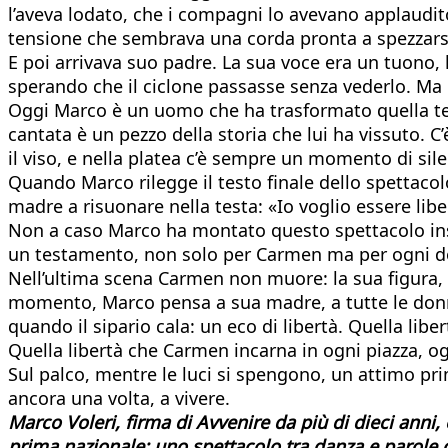
l’aveva lodato, che i compagni lo avevano applaudit
tensione che sembrava una corda pronta a spezzars
E poi arrivava suo padre. La sua voce era un tuono,
sperando che il ciclone passasse senza vederlo. Ma i
Oggi Marco è un uomo che ha trasformato quella tem
cantata è un pezzo della storia che lui ha vissuto. C
il viso, e nella platea c’è sempre un momento di sil
Quando Marco rilegge il testo finale dello spettacol
madre a risuonare nella testa: «Io voglio essere liber
Non a caso Marco ha montato questo spettacolo insi
un testamento, non solo per Carmen ma per ogni don
Nell’ultima scena Carmen non muore: la sua figura, ci
momento, Marco pensa a sua madre, a tutte le donne
quando il sipario cala: un eco di libertà. Quella li
Quella libertà che Carmen incarna in ogni piazza, ogni 
Sul palco, mentre le luci si spengono, un attimo pri
ancora una volta, a vivere.
Marco Voleri, firma di Avvenire da più di dieci anni,
prima nazionale: uno spettacolo tra danza e parole 