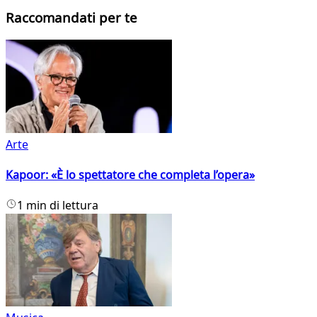
Raccomandati per te
Arte
Kapoor: «È lo spettatore che completa l’opera»
1 min di lettura