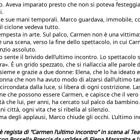
o. Aveva imparato presto che non si poteva festeggia
i.
 le sue mani temporali. Marco guardava, immobile, com
l ciclone vedeva tutto.
pesta in arte. Sul palco, Carmen non è una vittima:
’è una scena, verso la fine dello spettacolo, in cui Ca
enzio assoluto.
o sente il brivido dell’ultimo incontro. Lo spettacolo
a». È un grido spezzato, che si riallaccia alle parole d
eme e grazie a due donne: Elena, che lo ha ideato e 
na che non ha avuto modo di alzarsi dall’ultimo tav
rcondata dalla luce, si libera di ogni costrizione. Las
 che possono essere Carmen, e capisce che il vero p
bertà che lui, per anni, ha cercato sul palco da bambi
città, ogni vita che si ribella al silenzio.
ma degli applausi, Marco chiude gli occhi. L’ultimo i
 è regista di “Carmen l’ultimo incontro” in scena al Te
con Rossella Brescia da un’idea di Elena Marazzita e 