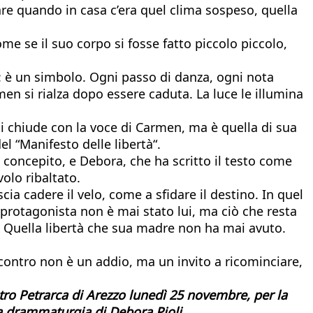
re quando in casa c’era quel clima sospeso, quella
e se il suo corpo si fosse fatto piccolo piccolo,
 è un simbolo. Ogni passo di danza, ogni nota
rmen si rialza dopo essere caduta. La luce le illumina
 si chiude con la voce di Carmen, ma è quella di sua
el “Manifesto delle libertà“.
concepito, e Debora, che ha scritto il testo come
olo ribaltato.
cia cadere il velo, come a sfidare il destino. In quel
rotagonista non è mai stato lui, ma ciò che resta
no. Quella libertà che sua madre non ha mai avuto.
ncontro non è un addio, ma un invito a ricominciare,
atro Petrarca di Arezzo lunedì 25 novembre, per la
la drammaturgia di Debora Pioli