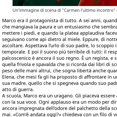
Un'immagine di scena di "Carmen l'ultimo incontro" c
Marco era il protagonista di tutto. A sei anni, quand
che mangiava la paura e un entusiasmo che sembrava 
mettere i piedi, e quando la platea applaudiva faceva
seguivano come api dietro al miele. Eppure, di nott
ascoltare. Aspettava l’urlo di suo padre, lo scoppio 
temporale. E poi il suono più terribile di tutti: il 
palcoscenico è ancora il suo regno. È un regista, e su
quella frivola e spavalda che si ricorda dai libri d
peso delle mani altrui, che sogna libertà anche quan
Elena, che mesi fa gli ha proposto di affrontare in un
sua madre, quello che si spegneva quando suo padre 
atto di guerra.
A scuola, Marco era un uragano. Gli piaceva essere a
con la sua voce. Ogni applauso era un modo per dir
ancora impregnata dell’odore del palchetto della sc
mai. «Com’è andata oggi?» chiedeva con un filo di 