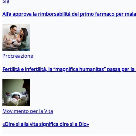
Sla
Aifa approva la rimborsabilità del primo farmaco per malati
Procreazione
Fertilità e infertilità, la “magnifica humanitas” passa per l
Movimento per la Vita
«Dire sì alla vita significa dire sì a Dio»