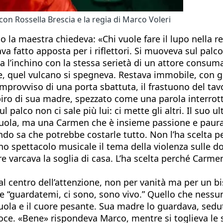
on Rossella Brescia e la regia di Marco Voleri
o la maestra chiedeva: «Chi vuole fare il lupo nella r
fatto apposta per i riflettori. Si muoveva sul palco
 l’inchino con la stessa serietà di un attore consumat
e, quel vulcano si spegneva. Restava immobile, con gl
improvviso di una porta sbattuta, il frastuono del tavo
respiro di sua madre, spezzato come una parola interrot
l palco non ci sale più lui: ci mette gli altri. Il suo
i scuola, ma una Carmen che è insieme passione e paur
do sa che potrebbe costarle tutto. Non l’ha scelta pe
o spettacolo musicale il tema della violenza sulle donn
varcava la soglia di casa. L’ha scelta perché Carmen 
l centro dell’attenzione, non per vanità ma per un bis
e “guardatemi, ci sono, sono vivo.” Quello che nessu
uola e il cuore pesante. Sua madre lo guardava, sedu
voce. «Bene» rispondeva Marco, mentre si toglieva le