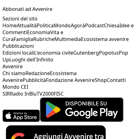
Abbonati ad Avvenire
Sezioni del sito
Home
Attualità
Politica
Mondo
Agorà
Podcast
Chiesa
Idee e
Commenti
Economia
Vita e
Cura
Famiglia
Rubriche
Multimedia
Ecosistema avvenire
Pubblicazioni
Edizioni locali
L'economia civile
Gutenberg
Popotus
Pop
Up
Luoghi dell'Infinito
Avvenire
Chi siamo
Redazione
Ecosistema
Avvenire
Pubblicità
Fondazione Avvenire
Shop
Contatti
Mondo CEI
SIR
Radio InBlu
TV2000
FISC