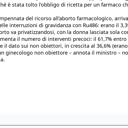
é è stata tolto l’obbligo di ricetta per un farmaco c
’impennata del ricorso all’aborto farmacologico, arriva
lle interruzioni di gravidanza con Ru486: erano il 3,3
borto va privatizzandosi, con la donna lasciata sola c
umenta il numero di interventi precoci: il 61,7% entro l
il dato sui non obiettori, in crescita al 36,6% (erano 
scun ginecologo non obiettore – annota il ministro – no
ma.