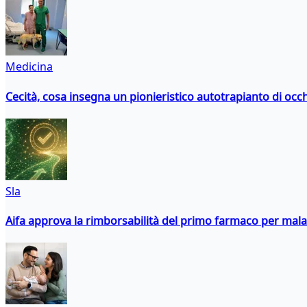
Medicina
Cecità, cosa insegna un pionieristico autotrapianto di occ
Sla
Aifa approva la rimborsabilità del primo farmaco per malati