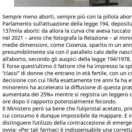
Sempre meno aborti, sempre più con la pillola aborti
Parlamento sull’attuazione della legge 194, deposita
137mila aborti: da allora la curva che aveva toccat
nel 2021 – anno che fotografa la Relazione – al min
medie dimensioni, come Cosenza, sparito in un anno).
presumibilmente sia con il parallelo calo delle nasc
all’aborto, secondo gli auspici della legge 194/197
È forse quest’ultimo il fattore che ha impresso la s
“classi” di donne che entrano in età fertile, con un
decisione con cui l’Aifa esattamente tre anni fa ha e
minorenni ha accelerato la diffusione di questa prati
aumentata del 25%» mentre si registra un leggero ca
ore dopo il rapporto potenzialmente fecondo.
Il Ministero però sa bene che l’ulipristal acetato, 
cui consumo è dunque impossibile da mappare. E invit
distinguere l’utilizzo della contraccezione di emerge
ovvia: «Per tali farmaci è indispensabile una corret