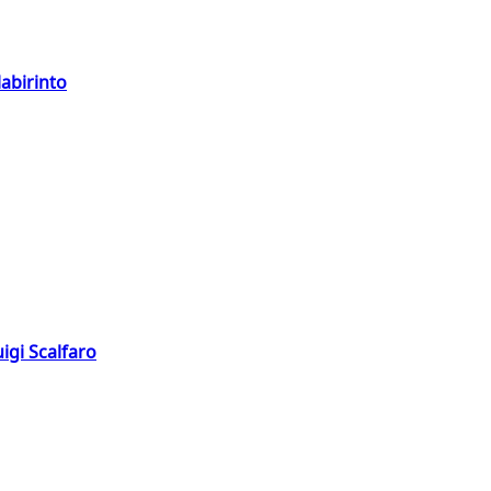
labirinto
igi Scalfaro