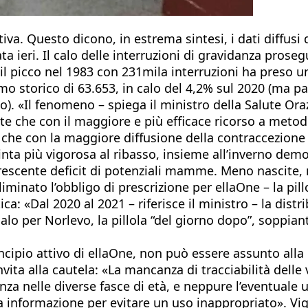
va. Questo dicono, in estrema sintesi, i dati diffusi 
ta ieri. Il calo delle interruzioni di gravidanza pro
o il picco nel 1983 con 231mila interruzioni ha pres
imo storico di 63.653, in calo del 4,2% sul 2020 (ma
 «Il fenomeno – spiega il ministro della Salute Orazi
ite che con il maggiore e più efficace ricorso a metod
8, che con la maggiore diffusione della contraccezion
pinta più vigorosa al ribasso, insieme all’inverno dem
 crescente deficit di potenziali mamme. Meno nascite,
liminato l’obbligo di prescrizione per ellaOne – la pil
ca: «Dal 2020 al 2021 – riferisce il ministro – la dis
lo per Norlevo, la pillola “del giorno dopo”, soppia
principio attivo di ellaOne, non può essere assunto al
a alla cautela: «La mancanza di tracciabilità delle 
nza nelle diverse fasce di età, e neppure l’eventuale u
ta informazione per evitare un uso inappropriato». Vi