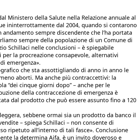
dal Ministero della Salute nella Relazione annuale al
segue ininterrottamente dal 2004, quando si contarono
o un andamento sempre discendente che l’ha portata
 parliamo sempre della popolazione di un Comune di
o Schillaci nelle conclusioni – è spiegabile
i per la procreazione consapevole, alternativi
e di emergenza».
ografico che sta assottigliando di anno in anno le
 meno aborti. Ma anche più contraccettivi: la
lola “dei cinque giorni dopo” – anche per le
tribuzione della contraccezione di emergenza è
ntata dal prodotto che può essere assunto fino a 120
la leggera, sebbene ormai sia un prodotto da banco il
vendite – spiega Schillaci – non consente di
so ripetuto all’interno di tali fasce». Conclusione
gente la determina Aifa, è un invito doveroso e