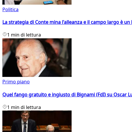
Politica
La strategia di Conte mina l'alleanza e il campo largo è un 
1 min di lettura
Primo piano
Quel fango gratuito e ingiusto di Bignami (FdI) su Oscar Lu
1 min di lettura