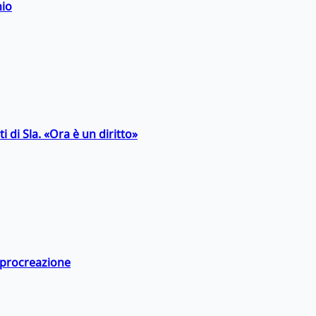
hio
 di Sla. «Ora è un diritto»
a procreazione