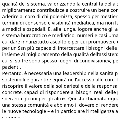
qualità del sistema, valorizzando la centralità dell
miglioramento contribuisce a costruire un bene co
Aderire al coro di chi polemizza, spesso per mestiere
termini di consenso e visibilità mediatica, ma non lav
a medici e ospedali. E, alla lunga, logora anche gli 
sistema burocratico e mediatico, numeri e casi umani
cui dare innanzitutto ascolto e per cui promuovere 
per un Ssn più capace di intercettare i bisogni dell
insieme al miglioramento della qualità dell’assiste
cui si soffre sono spesso luoghi di condivisione», pe
pazienti.
Pertanto, è necessaria una leadership nella sanità p
sostenibili e garantire equità nell’accesso alle cur
riscoprire il valore della solidarietà e della respons
concrete, capaci di rispondere ai bisogni reali dell
speranza gli uni per gli altri». Questa chiamata rigu
una stessa comunità e abbiamo il dovere di rendere l
le nuove tecnologie – e in particolare l’intelligenza
comune.