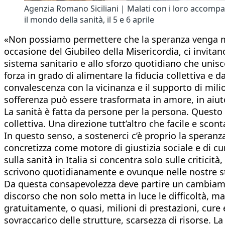
Agenzia Romano Siciliani | Malati con i loro accompa
il mondo della sanità, il 5 e 6 aprile
«Non possiamo permettere che la speranza venga men
occasione del Giubileo della Misericordia, ci invita
sistema sanitario e allo sforzo quotidiano che unisc
forza in grado di alimentare la fiducia collettiva e
convalescenza con la vicinanza e il supporto di mil
sofferenza può essere trasformata in amore, in aiuto
La sanità è fatta da persone per la persona. Questo 
collettiva. Una direzione tutt’altro che facile e sco
In questo senso, a sostenerci c’è proprio la speranz
concretizza come motore di giustizia sociale e di cur
sulla sanità in Italia si concentra solo sulle critici
scrivono quotidianamente e ovunque nelle nostre stru
Da questa consapevolezza deve partire un cambiam
discorso che non solo metta in luce le difficoltà, ma 
gratuitamente, o quasi, milioni di prestazioni, cure e
sovraccarico delle strutture, scarsezza di risorse. 