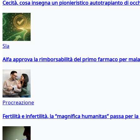
Cecità, cosa insegna un pionieristico autotrapianto di occ
Sla
Aifa approva la rimborsabilità del primo farmaco per malati
Procreazione
Fertilità e infertilità, la “magnifica humanitas” passa per l