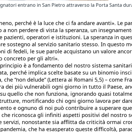
gnatori entrano in San Pietro attraverso la Porta Santa dur
o, perché è la luce che ci fa andare avanti». Le par
no a non perdere di vista la speranza, un insegnament
e pazienti, operatori e istituzioni. La speranza in qu
 dare sostegno al servizio sanitario stesso. In questo
ioni di fedeli, le sue parole acquistano un valore an
 concreto per gli altri».
principio è a fondamento del nostro sistema sanitario
ntata, perché implica scelte basate su un binomio insc
a, che “non delude” (Lettera ai Romani 5,5) – come Fr
a dei più vulnerabili ogni giorno in tutto il Paese, an
tà, su quello che non funziona, ignorando quasi totalme
tture, mortificando chi ogni giorno lavora per dare 
ento e ognuno di noi può contribuire a superare qu
che riconosca gli infiniti aspetti positivi del nostro s
 servizi, nonostante sia afflitta da criticità ormai cro
La pandemia, che ha esasperato queste difficoltà, par