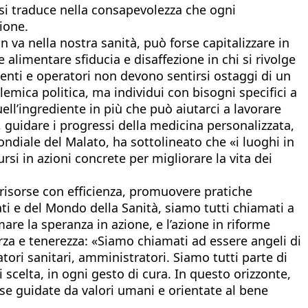
 si traduce nella consapevolezza che ogni
ione.
 va nella nostra sanità, può forse capitalizzare in
 alimentare sfiducia e disaffezione in chi si rivolge
zienti e operatori non devono sentirsi ostaggi di un
emica politica, ma individui con bisogni specifici a
l’ingrediente in più che può aiutarci a lavorare
, guidare i progressi della medicina personalizzata,
ndiale del Malato, ha sottolineato che «i luoghi in
si in azioni concrete per migliorare la vita dei
 risorse con efficienza, promuovere pratiche
ati e del Mondo della Sanità, siamo tutti chiamati a
rmare la speranza in azione, e l’azione in riforme
orza e tenerezza: «Siamo chiamati ad essere angeli di
tori sanitari, amministratori. Siamo tutti parte di
scelta, in ogni gesto di cura. In questo orizzonte,
, se guidate da valori umani e orientate al bene