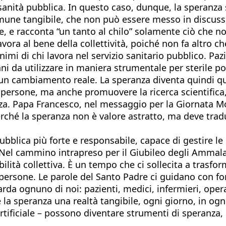
a sanità pubblica. In questo caso, dunque, la speranza
mune tangibile, che non può essere messo in discuss
, e racconta “un tanto al chilo” solamente ciò che non
ora al bene della collettività, poiché non fa altro che
animi di chi lavora nel servizio sanitario pubblico. Pa
 da utilizzare in maniera strumentale per sterile pol
un cambiamento reale. La speranza diventa quindi quel
e persone, ma anche promuovere la ricerca scientifica
nza. Papa Francesco, nel messaggio per la Giornata Mo
rché la speranza non è valore astratto, ma deve tradur
ubblica più forte e responsabile, capace di gestire le
e. Nel cammino intrapreso per il Giubileo degli Ammal
abilità collettiva. È un tempo che ci sollecita a trasfo
e persone. Le parole del Santo Padre ci guidano con f
arda ognuno di noi: pazienti, medici, infermieri, opera
a speranza una realtà tangibile, ogni giorno, in ogni 
 artificiale – possono diventare strumenti di speranza