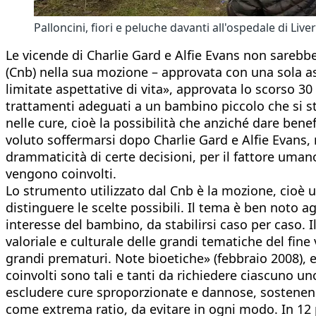
Palloncini, fiori e peluche davanti all'ospedale di Liv
Le vicende di Charlie Gard e Alfie Evans non sarebbe
(Cnb) nella sua mozione – approvata con una sola as
limitate aspettative di vita», approvata lo scorso 3
trattamenti adeguati a un bambino piccolo che si sta
nelle cure, cioè la possibilità che anziché dare benef
voluto soffermarsi dopo Charlie Gard e Alfie Evans, 
drammaticità di certe decisioni, per il fattore uman
vengono coinvolti.
Lo strumento utilizzato dal Cnb è la mozione, cioè u
distinguere le scelte possibili. Il tema è ben noto agl
interesse del bambino, da stabilirsi caso per caso. 
valoriale e culturale delle grandi tematiche del fine 
grandi prematuri. Note bioetiche» (febbraio 2008), e
coinvolti sono tali e tanti da richiedere ciascuno u
escludere cure sproporzionate e dannose, sostenendo e
come extrema ratio, da evitare in ogni modo. In 12 pu