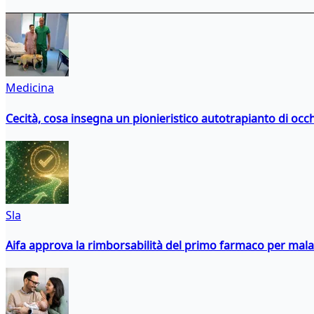
Medicina
Cecità, cosa insegna un pionieristico autotrapianto di occ
Sla
Aifa approva la rimborsabilità del primo farmaco per malati