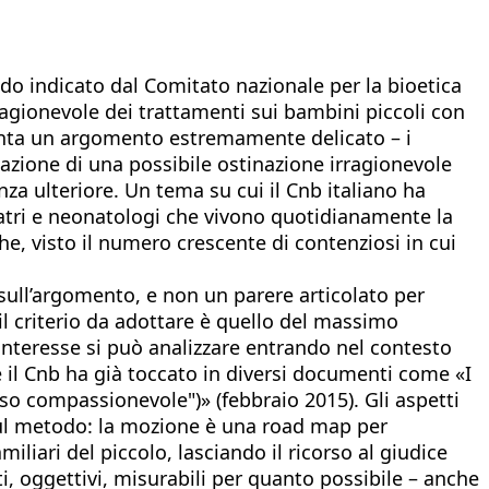
odo indicato dal Comitato nazionale per la bioetica
agionevole dei trattamenti sui bambini piccoli con
fronta un argomento estremamente delicato – i
azione di una possibile ostinazione irragionevole
nza ulteriore. Un tema su cui il Cnb italiano ha
diatri e neonatologi che vivono quotidianamente la
e, visto il numero crescente di contenziosi in cui
sull’argomento, e non un parere articolato per
e il criterio da adottare è quello del massimo
interesse si può analizzare entrando nel contesto
che il Cnb ha già toccato in diversi documenti come «I
uso compassionevole")» (febbraio 2015). Gli aspetti
 sul metodo: la mozione è una road map per
liari del piccolo, lasciando il ricorso al giudice
i, oggettivi, misurabili per quanto possibile – anche