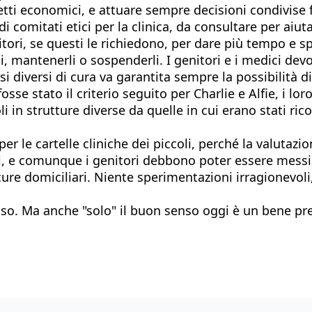
etti economici, e attuare sempre decisioni condivise f
di comitati etici per la clinica, da consultare per aiu
itori, se questi le richiedono, per dare più tempo e sp
rli, mantenerli o sospenderli. I genitori e i medici de
 diversi di cura va garantita sempre la possibilità di
o fosse stato il criterio seguito per Charlie e Alfie, i 
oli in strutture diverse da quelle in cui erano stati r
er le cartelle cliniche dei piccoli, perché la valutazi
liti, e comunque i genitori debbono poter essere messi 
le cure domiciliari. Niente sperimentazioni irragionev
enso. Ma anche "solo" il buon senso oggi è un bene pr