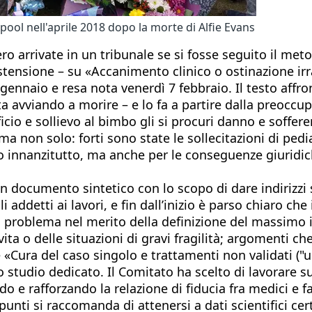
erpool nell'aprile 2018 dopo la morte di Alfie Evans
ro arrivate in un tribunale se si fosse seguito il met
tensione – su «Accanimento clinico o ostinazione irr
0 gennaio e resa nota venerdì 7 febbraio. Il testo af
 avviando a morire – e lo fa a partire dalla preoccup
icio e sollievo al bimbo gli si procuri danno e soffere
ma non solo: forti sono state le sollecitazioni di pe
o innanzitutto, ma anche per le conseguenze giuridich
n documento sintetico con lo scopo di dare indirizzi 
i addetti ai lavori, e fin dall’inizio è parso chiaro ch
Il problema nel merito della definizione del massimo 
vita o delle situazioni di gravi fragilità; argomenti 
 «Cura del caso singolo e trattamenti non validati ("
no studio dedicato. Il Comitato ha scelto di lavorare
 rafforzando la relazione di fiducia fra medici e fami
nti si raccomanda di attenersi a dati scientifici cert