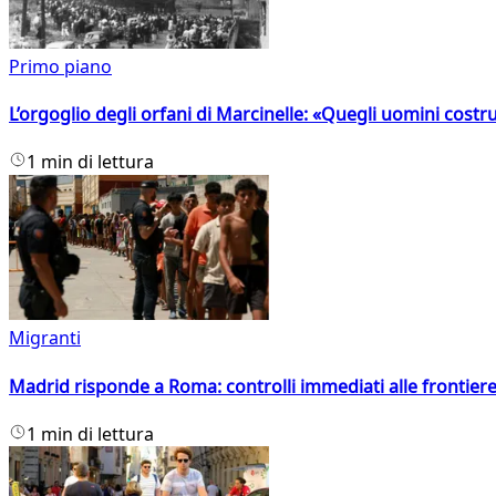
Primo piano
L’orgoglio degli orfani di Marcinelle: «Quegli uomini costr
1 min di lettura
Migranti
Madrid risponde a Roma: controlli immediati alle frontiere p
1 min di lettura