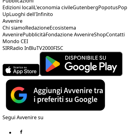
Pubblicazioni
Edizioni locali
L'economia civile
Gutenberg
Popotus
Pop
Up
Luoghi dell'Infinito
Avvenire
Chi siamo
Redazione
Ecosistema
Avvenire
Pubblicità
Fondazione Avvenire
Shop
Contatti
Mondo CEI
SIR
Radio InBlu
TV2000
FISC
Segui Avvenire su