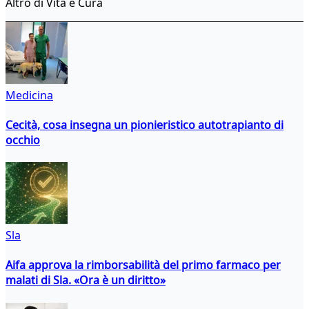
Altro di Vita e Cura
Medicina
Cecità, cosa insegna un pionieristico autotrapianto di
occhio
Sla
Aifa approva la rimborsabilità del primo farmaco per
malati di Sla. «Ora è un diritto»