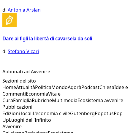
di
Antonia Arslan
Dare ai figli la libertà di cavarsela da soli
di
Stefano Vicari
Abbonati ad Avvenire
Sezioni del sito
Home
Attualità
Politica
Mondo
Agorà
Podcast
Chiesa
Idee e
Commenti
Economia
Vita e
Cura
Famiglia
Rubriche
Multimedia
Ecosistema avvenire
Pubblicazioni
Edizioni locali
L'economia civile
Gutenberg
Popotus
Pop
Up
Luoghi dell'Infinito
Avvenire
Chi siamo
Redazione
Ecosistema