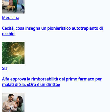
Medicina
Cecità, cosa insegna un pionieristico autotrapianto di
occhio
Sla
Aifa approva la rimborsabilità del primo farmaco per
malati di Sla. «Ora è un diritto»