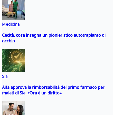
Medicina
Cecità, cosa insegna un pionieristico autotrapianto di
occhio
Sla
Aifa approva la rimborsabilità del primo farmaco per
malati di Sla. «Ora è un diritto»