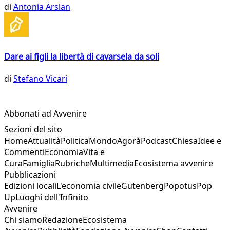
di
Antonia Arslan
Dare ai figli la libertà di cavarsela da soli
di
Stefano Vicari
Abbonati ad Avvenire
Sezioni del sito
Home
Attualità
Politica
Mondo
Agorà
Podcast
Chiesa
Idee e
Commenti
Economia
Vita e
Cura
Famiglia
Rubriche
Multimedia
Ecosistema avvenire
Pubblicazioni
Edizioni locali
L'economia civile
Gutenberg
Popotus
Pop
Up
Luoghi dell'Infinito
Avvenire
Chi siamo
Redazione
Ecosistema