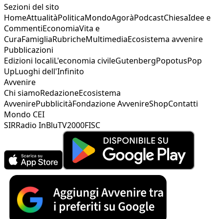
Sezioni del sito
Home
Attualità
Politica
Mondo
Agorà
Podcast
Chiesa
Idee e
Commenti
Economia
Vita e
Cura
Famiglia
Rubriche
Multimedia
Ecosistema avvenire
Pubblicazioni
Edizioni locali
L'economia civile
Gutenberg
Popotus
Pop
Up
Luoghi dell'Infinito
Avvenire
Chi siamo
Redazione
Ecosistema
Avvenire
Pubblicità
Fondazione Avvenire
Shop
Contatti
Mondo CEI
SIR
Radio InBlu
TV2000
FISC