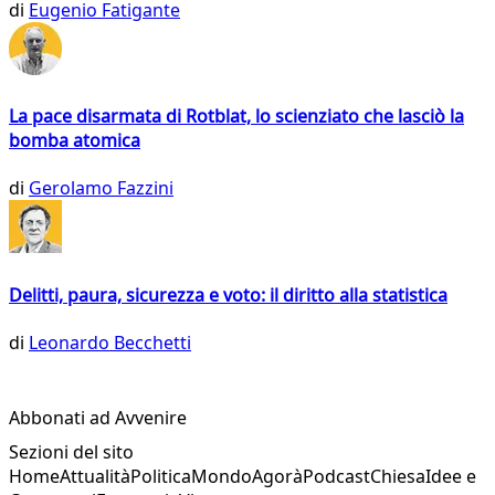
di
Eugenio Fatigante
La pace disarmata di Rotblat, lo scienziato che lasciò la
bomba atomica
di
Gerolamo Fazzini
Delitti, paura, sicurezza e voto: il diritto alla statistica
di
Leonardo Becchetti
Abbonati ad Avvenire
Sezioni del sito
Home
Attualità
Politica
Mondo
Agorà
Podcast
Chiesa
Idee e