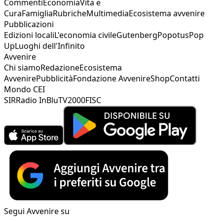
Commenti
Economia
Vita e
Cura
Famiglia
Rubriche
Multimedia
Ecosistema avvenire
Pubblicazioni
Edizioni locali
L'economia civile
Gutenberg
Popotus
Pop
Up
Luoghi dell'Infinito
Avvenire
Chi siamo
Redazione
Ecosistema
Avvenire
Pubblicità
Fondazione Avvenire
Shop
Contatti
Mondo CEI
SIR
Radio InBlu
TV2000
FISC
Segui Avvenire su