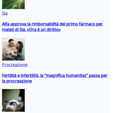
Sla
Aifa approva la rimborsabilità del primo farmaco per
malati di Sla. «Ora è un diritto»
Procreazione
Fertilità e infertilità, la “magnifica humanitas” passa per
la procreazione