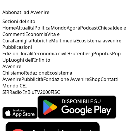
Abbonati ad Avvenire
Sezioni del sito
Home
Attualità
Politica
Mondo
Agorà
Podcast
Chiesa
Idee e
Commenti
Economia
Vita e
Cura
Famiglia
Rubriche
Multimedia
Ecosistema avvenire
Pubblicazioni
Edizioni locali
L'economia civile
Gutenberg
Popotus
Pop
Up
Luoghi dell'Infinito
Avvenire
Chi siamo
Redazione
Ecosistema
Avvenire
Pubblicità
Fondazione Avvenire
Shop
Contatti
Mondo CEI
SIR
Radio InBlu
TV2000
FISC