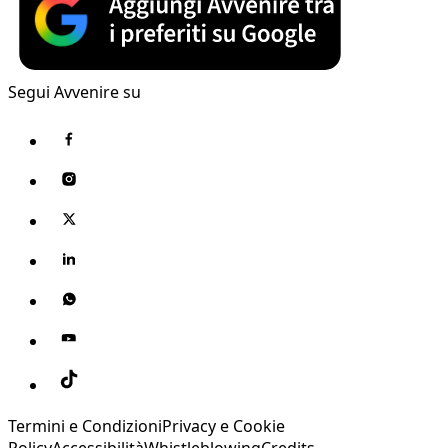
Segui Avvenire su
Termini e Condizioni
Privacy e Cookie
Policy
Accessibilità
Whistleblowing
Credits