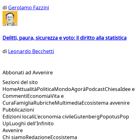
di
Gerolamo Fazzini
Delitti, paura, sicurezza e voto: il diritto alla statistica
di
Leonardo Becchetti
Abbonati ad Avvenire
Sezioni del sito
Home
Attualità
Politica
Mondo
Agorà
Podcast
Chiesa
Idee e
Commenti
Economia
Vita e
Cura
Famiglia
Rubriche
Multimedia
Ecosistema avvenire
Pubblicazioni
Edizioni locali
L'economia civile
Gutenberg
Popotus
Pop
Up
Luoghi dell'Infinito
Avvenire
Chi siamo
Redazione
Ecosistema