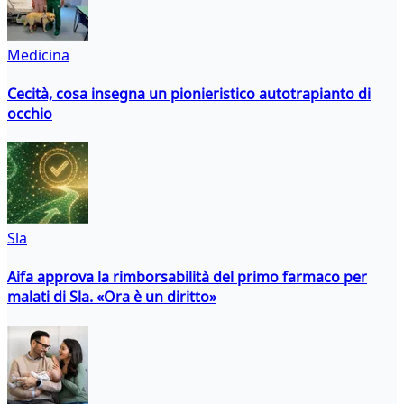
Medicina
Cecità, cosa insegna un pionieristico autotrapianto di
occhio
Sla
Aifa approva la rimborsabilità del primo farmaco per
malati di Sla. «Ora è un diritto»