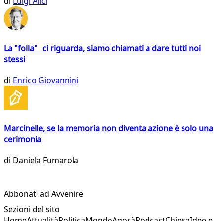
di
Luigi Alici
La "folla" ci riguarda, siamo chiamati a dare tutti noi
stessi
di
Enrico Giovannini
Marcinelle, se la memoria non diventa azione è solo una
cerimonia
di
Daniela Fumarola
Abbonati ad Avvenire
Sezioni del sito
Home
Attualità
Politica
Mondo
Agorà
Podcast
Chiesa
Idee e