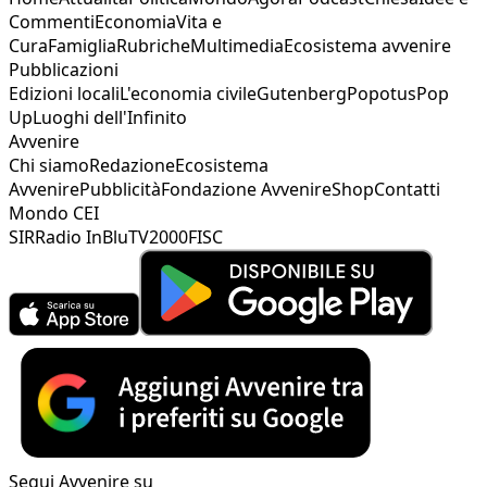
Commenti
Economia
Vita e
Cura
Famiglia
Rubriche
Multimedia
Ecosistema avvenire
Pubblicazioni
Edizioni locali
L'economia civile
Gutenberg
Popotus
Pop
Up
Luoghi dell'Infinito
Avvenire
Chi siamo
Redazione
Ecosistema
Avvenire
Pubblicità
Fondazione Avvenire
Shop
Contatti
Mondo CEI
SIR
Radio InBlu
TV2000
FISC
Segui Avvenire su