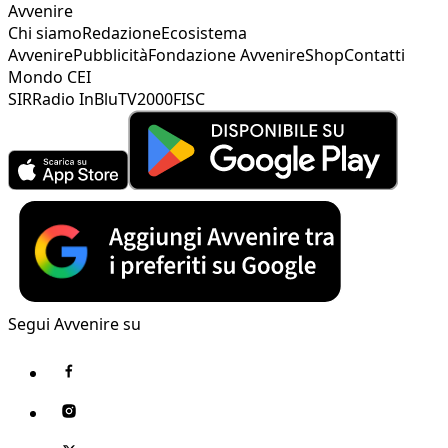
Avvenire
Chi siamo
Redazione
Ecosistema
Avvenire
Pubblicità
Fondazione Avvenire
Shop
Contatti
Mondo CEI
SIR
Radio InBlu
TV2000
FISC
Segui Avvenire su