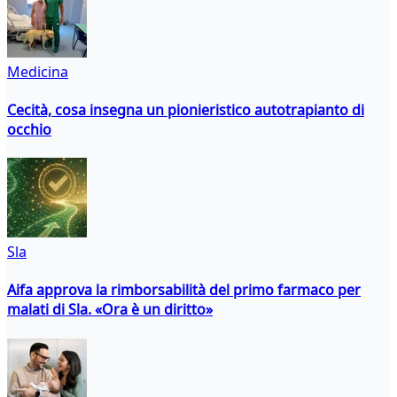
Medicina
Cecità, cosa insegna un pionieristico autotrapianto di
occhio
Sla
Aifa approva la rimborsabilità del primo farmaco per
malati di Sla. «Ora è un diritto»