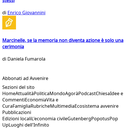
stessi
di
Enrico Giovannini
Marcinelle, se la memoria non diventa azione è solo una
cerimonia
di
Daniela Fumarola
Abbonati ad Avvenire
Sezioni del sito
Home
Attualità
Politica
Mondo
Agorà
Podcast
Chiesa
Idee e
Commenti
Economia
Vita e
Cura
Famiglia
Rubriche
Multimedia
Ecosistema avvenire
Pubblicazioni
Edizioni locali
L'economia civile
Gutenberg
Popotus
Pop
Up
Luoghi dell'Infinito