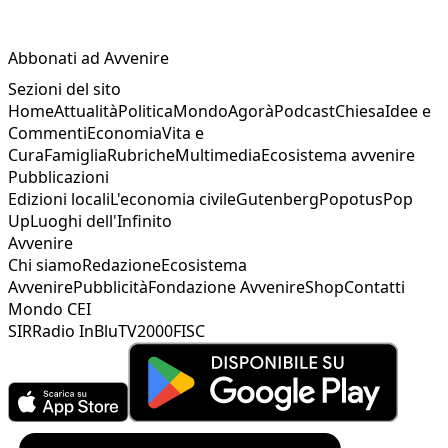
Abbonati ad Avvenire
Sezioni del sito
Home
Attualità
Politica
Mondo
Agorà
Podcast
Chiesa
Idee e
Commenti
Economia
Vita e
Cura
Famiglia
Rubriche
Multimedia
Ecosistema avvenire
Pubblicazioni
Edizioni locali
L'economia civile
Gutenberg
Popotus
Pop
Up
Luoghi dell'Infinito
Avvenire
Chi siamo
Redazione
Ecosistema
Avvenire
Pubblicità
Fondazione Avvenire
Shop
Contatti
Mondo CEI
SIR
Radio InBlu
TV2000
FISC