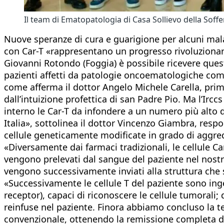
Il team di Ematopatologia di Casa Sollievo della Soff
Nuove speranze di cura e guarigione per alcuni malat
con Car-T «rappresentano un progresso rivoluzionari
Giovanni Rotondo (Foggia) è possibile ricevere quest
pazienti affetti da patologie oncoematologiche com
come afferma il dottor Angelo Michele Carella, primar
dall’intuizione profettica di san Padre Pio. Ma l’Irc
interno le Car-T da infondere a un numero più alto d
Italia», sottolinea il dottor Vincenzo Giambra, resp
cellule geneticamente modificate in grado di aggr
«Diversamente dai farmaci tradizionali, le cellule Ca
vengono prelevati dal sangue del paziente nel nostro
vengono successivamente inviati alla struttura che s
«Successivamente le cellule T del paziente sono inge
receptor), capaci di riconoscere le cellule tumorali;
reinfuse nel paziente. Finora abbiamo concluso la ter
convenzionale, ottenendo la remissione completa della