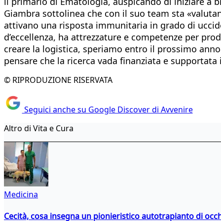
il primario di Ematologia, auspicando di iniziare a 
Giambra sottolinea che con il suo team sta «valutand
attivano una risposta immunitaria in grado di uccide
d’eccellenza, ha attrezzature e competenze per produr
creare la logistica, speriamo entro il prossimo ann
pensare che la ricerca vada finanziata e supportata i
© RIPRODUZIONE RISERVATA
Seguici anche su Google Discover di Avvenire
Altro di Vita e Cura
Medicina
Cecità, cosa insegna un pionieristico autotrapianto di occ