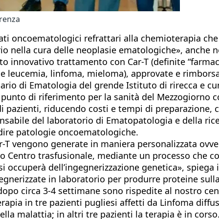
erenza
i oncoematologici refrattari alla chemioterapia che v
o nella cura delle neoplasie ematologiche», anche ne
o innovativo trattamento con Car-T (definite “farmaco
e leucemia, linfoma, mieloma), approvate e rimborsat
io di Ematologia del grende Istituto di rirecca e cura 
cs punto di riferimento per la sanità del Mezzogiorno 
i pazienti, riducendo costi e tempi di preparazione, 
onsabile del laboratorio di Ematopatologia e della ric
edire patologie oncoematologiche.
r-T vengono generate in maniera personalizzata ovvero 
 Centro trasfusionale, mediante un processo che conse
i occuperà dell’ingegnerizzazione genetica», spiega i
gnerizzate in laboratorio per produrre proteine sull
 dopo circa 3-4 settimane sono rispedite al nostro ce
apia in tre pazienti pugliesi affetti da Linfoma diffus
 malattia; in altri tre pazienti la terapia è in corso