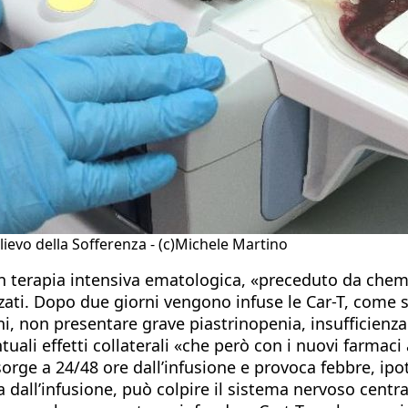
lievo della Sofferenza - (c)Michele Martino
in terapia intensiva ematologica, «preceduto da chemio
zati. Dopo due giorni vengono infuse le Car-T, come s
nni, non presentare grave piastrinopenia, insufficienz
li effetti collaterali «che però con i nuovi farmaci 
sorge a 24/48 ore dall’infusione e provoca febbre, ipo
a dall’infusione, può colpire il sistema nervoso cent