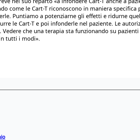
breve nel suo reparto «a infondere Cart-T anche a paz
o come le Cart-T riconoscono in maniera specifica pr
rle. Puntiamo a potenziarne gli effetti e ridurne quel
re le Cart-T e poi infonderle nel paziente. Le autoriz
o. Vedere che una terapia sta funzionando su pazient
n tutti i modi».
hio