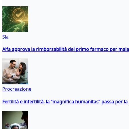
Sla
Aifa approva la rimborsabilità del primo farmaco per malati
Procreazione
Fertilità e infertilità, la “magnifica humanitas” passa per l