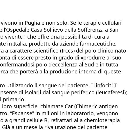
ivono in Puglia e non solo. Se le terapie cellulari
ll’Ospedale Casa Sollievo della Sofferenza a San
 vivente”, che offre una possibilità di cura a
e in Italia, prodotte da aziende farmaceutiche,
a carattere scientifico (Irccs) del polo clinico nato
conta di essere presto in grado di «produrre al suo
confermandosi polo d’eccellenza al Sud e in tutta
erca che porterà alla produzione interna di queste
utilizzando il sangue del paziente. I linfociti T
nte di isolarli dal sangue periferico (leucaferesi);
l primario.
a loro superficie, chiamate Car (Chimeric antigen
ntro. “Espanse” in milioni in laboratorio, vengono
o a grandi cellule B, refrattari alla chemioterapia
. Già a un mese la rivalutazione del paziente