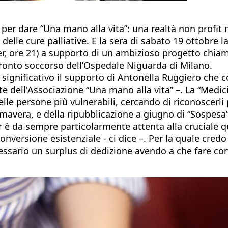
 per dare “Una mano alla vita”: una realtà non profit
ito delle cure palliative. E la sera di sabato 19 ottobr
er, ore 21) a supporto di un ambizioso progetto chiam
l Pronto soccorso dell’Ospedale Niguarda di Milano.
 significativo il supporto di Antonella Ruggiero che 
ente dell'Associazione “Una mano alla vita” –. La “Med
delle persone più vulnerabili, cercando di riconoscerl
mavera, e della ripubblicazione a giugno di “Sospesa”,
ar è da sempre particolarmente attenta alla cruciale q
nversione esistenziale - ci dice –. Per la quale cred
cessario un surplus di dedizione avendo a che fare co