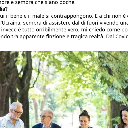
more e sembra che siano poche.
dia?
il bene e il male si contrappongono. E a chi non è d
’Ucraina, sembra di assistere dal di fuori vivendo una
 invece è tutto orribilmente vero, mi chiedo come poss
uendo tra apparente finzione e tragica realtà. Dal Co