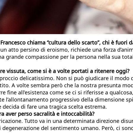
Francesco chiama “cultura dello scarto”, chi è fuori d
 un atto persino di eroismo, richiede una forza d’ani
a grande compassione per la persona nella sua totalit
 vissuta, come si è a volte portati a ritenere oggi?
approccio delicatissimo. Non si può giudicare il modo
istito. A volte sembra però che la nostra presunta mod
re fine all’esistenza come se ci si riferisse a qualcos
te l’allontanamento progressivo della dimensione spir
 decida di fare una tragica scelta estrema.
a aver perso sacralità e intoccabilità?
aricazione. Tutto va in una determinata direzione di
 degenerazione del sentimento umano. Però, ci sono