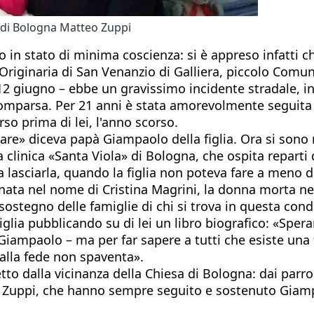
o di Bologna Matteo Zuppi
in stato di minima coscienza: si è appreso infatti c
 Originaria di San Venanzio di Galliera, piccolo Comu
 12 giugno – ebbe un gravissimo incidente stradale, i
 scomparsa. Per 21 anni è stata amorevolmente seguit
o prima di lei, l'anno scorso.
are» diceva papà Giampaolo della figlia. Ora si sono 
a clinica «Santa Viola» di Bologna, che ospita reparti 
o a lasciarla, quando la figlia non poteva fare a men
 nata nel nome di Cristina Magrini, la donna morta ne
stegno delle famiglie di chi si trova in questa condi
glia pubblicando su di lei un libro biografico: «Sper
iampaolo – ma per far sapere a tutti che esiste una f
alla fede non spaventa».
 dalla vicinanza della Chiesa di Bologna: dai parroc
teo Zuppi, che hanno sempre seguito e sostenuto Giam