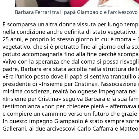
Barbara Ferrari tra il papà Giampaolo e l'arcivescov
È scomparsa un'altra donna vissuta per lungo tempo 
nella condizione anche definita di stato vegetativo.
25 anni, e proprio lo stesso giorno in cui è morta –
vegetativo, che si è protratto fino al giorno della
potuto accompagnarla fino alla fine perché scompars
«Vivo con la speranza che dal coma si possa risvegli
padre, Barbara era stata accolta nella struttura dell
«Era l'unico posto dove il papà si sentiva tranquill
presidente di «Insieme per Cristina», l'associazione
minima coscienza, realtà bolognese impegnata nel so
«Insieme per Cristina» seguiva Barbara e la sua fami
testimonianza «non per chiedere pietà – affermava G
e compiere un cammino verso un futuro che grazie 
In questo impegno Giampaolo è stato sempre sorretto
Gallerani, ai due arcivescovi Carlo Caffarra e Mat