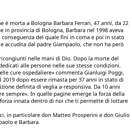
he è morta a Bologna Barbara Ferrari, 47 anni, da 22
ne in provincia di Bologna, Barbara nel 1998 aveva
n conseguenza del quale fini in coma e poi in stato
a e accudita dal padre Giampaolo, che non ha però
ricongiunti nelle mani di Dio. Dopo la morte del
dedicati alle persone nelle sue stesse condizioni.
o delle cure ospedaliere» commenta Gianluigi Poggi,
l 2019 dopo essere rimasta per 37 anni in stato di
zione definita di veglia a-responsiva. Da 10 anni
are sempre». In quelle pagine emerge la forza della
orza innata dentro di noi che ti permette di lottare
i, in particolare don Matteo Prosperini e don Giulio
paolo e Barbara.