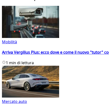
Mobilità
Arriva Vergilius Plus: ecco dove e come il nuovo "tutor" con
1 min di lettura
Mercato auto