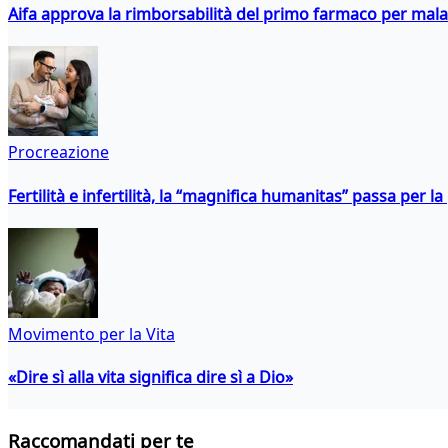
Aifa approva la rimborsabilità del primo farmaco per malati
Procreazione
Fertilità e infertilità, la “magnifica humanitas” passa per l
Movimento per la Vita
«Dire sì alla vita significa dire sì a Dio»
Raccomandati per te