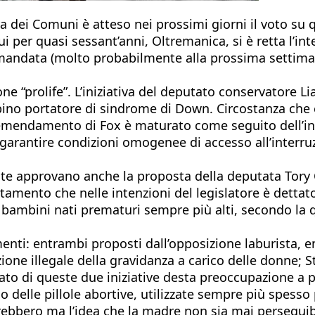
a dei Comuni è atteso nei prossimi giorni il voto su 
i per quasi sessant’anni, Oltremanica, si è retta l’in
mandata (molto probabilmente alla prossima settimana
e “prolife”. L’iniziativa del deputato conservatore Li
 portatore di sindrome di Down. Circostanza che è f
 L’emendamento di Fox è maturato come seguito dell’i
arantire condizioni omogenee di accesso all’interruz
nte approvano anche la proposta della deputata Tory C
tamento che nelle intenzioni del legislatore è dettat
 bambini nati prematuri sempre più alti, secondo la qua
nti: entrambi proposti dall’opposizione laburista, en
ione illegale della gravidanza a carico delle donne; S
to di queste due iniziative desta preoccupazione a più
so delle pillole abortive, utilizzate sempre più spesso
ebbero ma l’idea che la madre non sia mai perseguibi