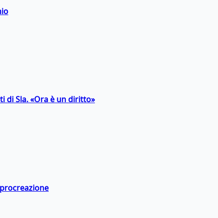
hio
 di Sla. «Ora è un diritto»
a procreazione