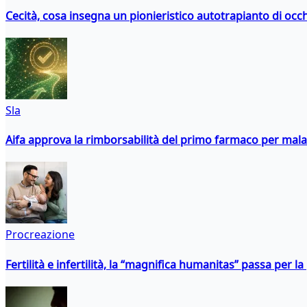
Cecità, cosa insegna un pionieristico autotrapianto di occ
Sla
Aifa approva la rimborsabilità del primo farmaco per malati
Procreazione
Fertilità e infertilità, la “magnifica humanitas” passa per l