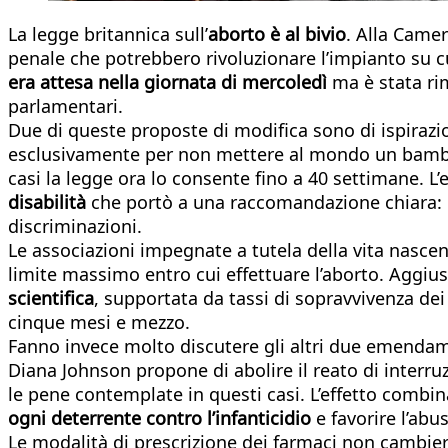
La legge britannica sull’
aborto è al bivio
. Alla Camer
penale che potrebbero rivoluzionare l’impianto su cu
era attesa nella giornata di mercoledì
ma è stata ri
parlamentari.
Due di queste proposte di modifica sono di ispirazion
esclusivamente per non mettere al mondo un bambino
casi la legge ora lo consente fino a 40 settimane.
disabilità
che portò a una raccomandazione chiara: g
discriminazioni.
Le associazioni impegnate a tutela della vita nasce
limite massimo entro cui effettuare l’aborto. Aggius
scientifica
, supportata da tassi di sopravvivenza dei
cinque mesi e mezzo.
Fanno invece molto discutere gli altri due emendame
Diana Johnson propone di abolire il reato di interruz
le pene contemplate in questi casi. L’effetto combina
ogni deterrente contro l’infanticidio
e favorire l’abu
Le modalità di prescrizione dei farmaci non cambier