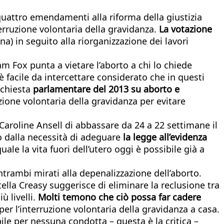
quattro emendamenti alla riforma della giustizia
terruzione volontaria della gravidanza.
La votazione
) in seguito alla riorganizzazione dei lavori
am Fox punta a vietare l’aborto a chi lo chiede
acile da intercettare considerato che in questi
nchiesta
parlamentare del 2013 su aborto e
ione volontaria della gravidanza per evitare
aroline Ansell di abbassare da 24 a 22 settimane il
o dalla necessità di adeguare
la legge all’evidenza
le la vita fuori dell’utero oggi è possibile già a
trambi mirati alla depenalizzazione dell’aborto.
tella Creasy suggerisce di eliminare la reclusione tra
 livelli.
Molti temono che ciò possa far cadere
 per l’interruzione volontaria della gravidanza a casa.
le per nessuna condotta – questa è la critica –