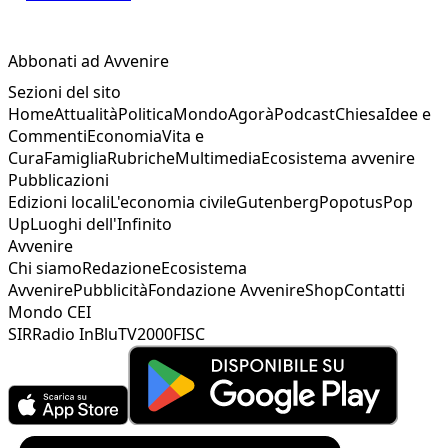
Abbonati ad Avvenire
Sezioni del sito
Home
Attualità
Politica
Mondo
Agorà
Podcast
Chiesa
Idee e
Commenti
Economia
Vita e
Cura
Famiglia
Rubriche
Multimedia
Ecosistema avvenire
Pubblicazioni
Edizioni locali
L'economia civile
Gutenberg
Popotus
Pop
Up
Luoghi dell'Infinito
Avvenire
Chi siamo
Redazione
Ecosistema
Avvenire
Pubblicità
Fondazione Avvenire
Shop
Contatti
Mondo CEI
SIR
Radio InBlu
TV2000
FISC