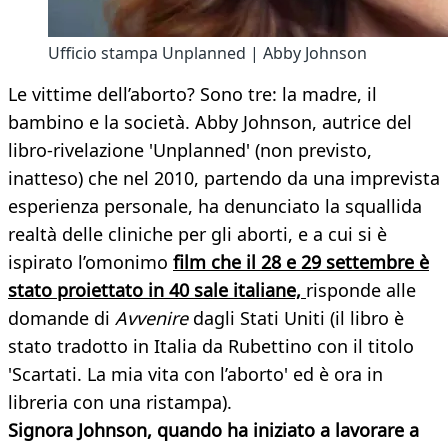
Ufficio stampa Unplanned | Abby Johnson
Le vittime dell’aborto? Sono tre: la madre, il
bambino e la società. Abby Johnson, autrice del
libro-rivelazione 'Unplanned' (non previsto,
inatteso) che nel 2010, partendo da una imprevista
esperienza personale, ha denunciato la squallida
realtà delle cliniche per gli aborti, e a cui si è
ispirato l’omonimo
film che il 28 e 29 settembre è
stato proiettato in 40 sale italiane,
risponde alle
domande di
Avvenire
dagli Stati Uniti (il libro è
stato tradotto in Italia da Rubettino con il titolo
'Scartati. La mia vita con l’aborto' ed è ora in
libreria con una ristampa).
Signora Johnson, quando ha iniziato a lavorare a