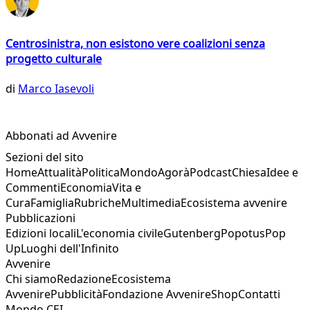
Centrosinistra, non esistono vere coalizioni senza
progetto culturale
di
Marco Iasevoli
Abbonati ad Avvenire
Sezioni del sito
Home
Attualità
Politica
Mondo
Agorà
Podcast
Chiesa
Idee e
Commenti
Economia
Vita e
Cura
Famiglia
Rubriche
Multimedia
Ecosistema avvenire
Pubblicazioni
Edizioni locali
L'economia civile
Gutenberg
Popotus
Pop
Up
Luoghi dell'Infinito
Avvenire
Chi siamo
Redazione
Ecosistema
Avvenire
Pubblicità
Fondazione Avvenire
Shop
Contatti
Mondo CEI