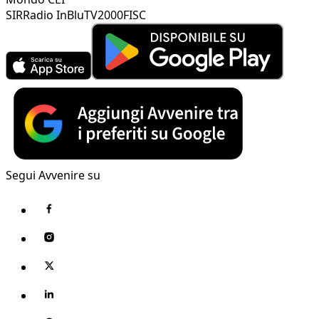
SIR
Radio InBlu
TV2000
FISC
Segui Avvenire su