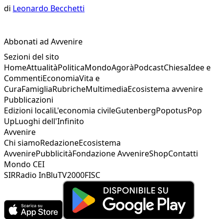
di
Leonardo Becchetti
Abbonati ad Avvenire
Sezioni del sito
Home
Attualità
Politica
Mondo
Agorà
Podcast
Chiesa
Idee e
Commenti
Economia
Vita e
Cura
Famiglia
Rubriche
Multimedia
Ecosistema avvenire
Pubblicazioni
Edizioni locali
L'economia civile
Gutenberg
Popotus
Pop
Up
Luoghi dell'Infinito
Avvenire
Chi siamo
Redazione
Ecosistema
Avvenire
Pubblicità
Fondazione Avvenire
Shop
Contatti
Mondo CEI
SIR
Radio InBlu
TV2000
FISC