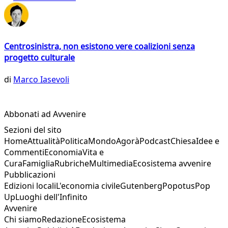
Centrosinistra, non esistono vere coalizioni senza
progetto culturale
di
Marco Iasevoli
Abbonati ad Avvenire
Sezioni del sito
Home
Attualità
Politica
Mondo
Agorà
Podcast
Chiesa
Idee e
Commenti
Economia
Vita e
Cura
Famiglia
Rubriche
Multimedia
Ecosistema avvenire
Pubblicazioni
Edizioni locali
L'economia civile
Gutenberg
Popotus
Pop
Up
Luoghi dell'Infinito
Avvenire
Chi siamo
Redazione
Ecosistema