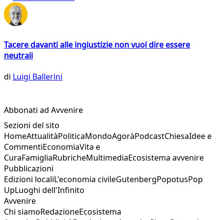
Tacere davanti alle ingiustizie non vuol dire essere
neutrali
di
Luigi Ballerini
Abbonati ad Avvenire
Sezioni del sito
Home
Attualità
Politica
Mondo
Agorà
Podcast
Chiesa
Idee e
Commenti
Economia
Vita e
Cura
Famiglia
Rubriche
Multimedia
Ecosistema avvenire
Pubblicazioni
Edizioni locali
L'economia civile
Gutenberg
Popotus
Pop
Up
Luoghi dell'Infinito
Avvenire
Chi siamo
Redazione
Ecosistema